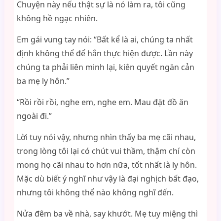
Chuyện này nếu thật sự là nó làm ra, tôi cũng
không hề ngạc nhiên.
Em gái vung tay nói: “Bất kể là ai, chúng ta nhất
định không thể để hắn thực hiện được. Lần này
chúng ta phải liên minh lại, kiên quyết ngăn cản
ba mẹ ly hôn.”
“Rồi rồi rồi, nghe em, nghe em. Mau đặt đồ ăn
ngoài đi.”
Lời tuy nói vậy, nhưng nhìn thấy ba mẹ cãi nhau,
trong lòng tôi lại có chút vui thầm, thậm chí còn
mong họ cãi nhau to hơn nữa, tốt nhất là ly hôn.
Mặc dù biết ý nghĩ như vậy là đại nghịch bất đạo,
nhưng tôi không thể nào không nghĩ đến.
Nửa đêm ba về nhà, say khướt. Mẹ tuy miệng thì