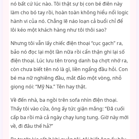
nó bất cứ lúc nào. Tôi thật sự bị con bé điên này
làm cho bó tay rồi, hoàn toàn không hiểu nổi logic
hành vi của nó. Chẳng lẽ náo loạn cả buổi chỉ để
lôi kéo một khách hàng như tôi thôi sao?
Nhưng tôi vẫn lấy chiếc điện thoại “cục gạch” ra,
bảo nó đọc lại một lần nữa rồi cẩn thận ghi lại số
điện thoại. Lúc lưu tên trong danh bạ chợt nhớ ra,
còn chưa biết tên nó là gì, liền ngẩng đầu hỏi. Con
bé ma nữ nghiêng đầu, mắt đảo một vòng, nhỏ
giọng nói: “Mỹ Na.” Tên hay thật.
Về đến nhà, ba ngồi trên sofa nhìn điện thoại.
Thấy tôi vào cửa, ông ấy tức giận mắng: “Đã cuối
cấp ba rồi mà cả ngày chạy lung tung. Giờ này mới
về, đi đâu thế hả?”