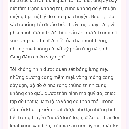
Ba trước kia rất ít khi quản tôi, tôi biết ông ấy bây
giờ tâm trạng không tốt, cũng không để ý, thuận
miệng bịa một lý do cho qua chuyện. Buông cặp
sách xuống, tôi đi vào bếp, thấy mẹ quay lưng về
phía mình đứng trước bếp nấu ăn, nước trong nồi
sôi sùng sục. Tôi đứng ở cửa chào một tiếng,
nhưng mẹ không có bất kỳ phản ứng nào, như
đang đăm chiêu suy nghĩ.
Tôi không nhịn được quan sát bóng lưng mẹ,
những đường cong mềm mại, vòng mông cong
đầy đặn, bộ đồ ở nhà rộng thùng thình cũng
không che giấu được thân hình ma quỷ đó, chiếc
tạp dề thắt lại làm lộ ra vòng eo thon thả. Trong
đầu tôi không kiểm soát được nhớ lại những tình
tiết trong truyện “người lớn” loạn, đứa con trai đói
khát xông vào bếp, từ phía sau ôm lấy mẹ, mặc kệ