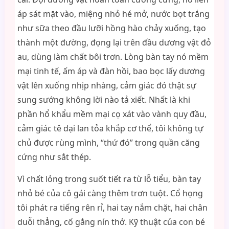
áp sát mặt vào, miệng nhỏ hé mở, nước bọt trắng
như sữa theo đầu lưỡi hồng hào chảy xuống, tạo
thành một đường, đọng lại trên đầu dương vật đỏ
au, dùng làm chất bôi trơn. Lòng bàn tay nó mềm
mại tinh tế, ấm áp và đàn hồi, bao bọc lấy dương
vật lên xuống nhịp nhàng, cảm giác đó thật sự
sung sướng không lời nào tả xiết. Nhất là khi
phần hổ khẩu mềm mại cọ xát vào vành quy đầu,
cảm giác tê dại lan tỏa khắp cơ thể, tôi không tự
chủ được rùng mình, “thứ đó” trong quần căng
cứng như sắt thép.
Vì chất lỏng trong suốt tiết ra từ lỗ tiểu, bàn tay
nhỏ bé của cô gái càng thêm trơn tuột. Cổ họng
tôi phát ra tiếng rên rỉ, hai tay nắm chặt, hai chân
duỗi thẳng, cố gắng nín thở. Kỹ thuật của con bé