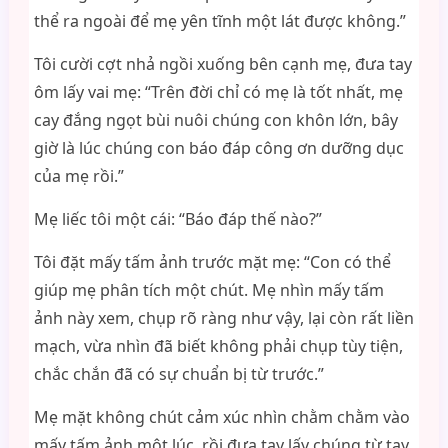
thể ra ngoài để mẹ yên tĩnh một lát được không.”
Tôi cười cợt nhả ngồi xuống bên cạnh mẹ, đưa tay
ôm lấy vai mẹ: “Trên đời chỉ có mẹ là tốt nhất, mẹ
cay đắng ngọt bùi nuôi chúng con khôn lớn, bây
giờ là lúc chúng con báo đáp công ơn dưỡng dục
của mẹ rồi.”
Mẹ liếc tôi một cái: “Báo đáp thế nào?”
Tôi đặt mấy tấm ảnh trước mặt mẹ: “Con có thể
giúp mẹ phân tích một chút. Mẹ nhìn mấy tấm
ảnh này xem, chụp rõ ràng như vậy, lại còn rất liền
mạch, vừa nhìn đã biết không phải chụp tùy tiện,
chắc chắn đã có sự chuẩn bị từ trước.”
Mẹ mặt không chút cảm xúc nhìn chằm chằm vào
mấy tấm ảnh một lúc, rồi đưa tay lấy chúng từ tay