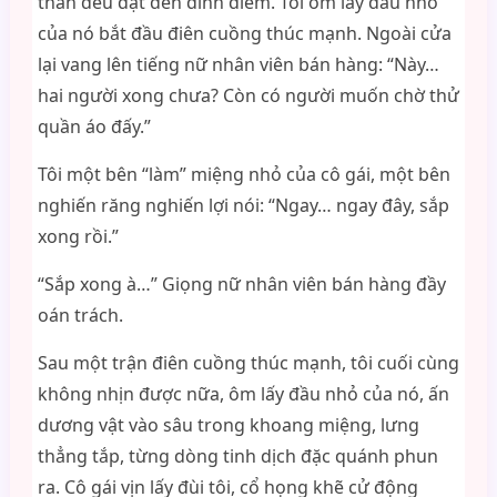
thần đều đạt đến đỉnh điểm. Tôi ôm lấy đầu nhỏ
của nó bắt đầu điên cuồng thúc mạnh. Ngoài cửa
lại vang lên tiếng nữ nhân viên bán hàng: “Này…
hai người xong chưa? Còn có người muốn chờ thử
quần áo đấy.”
Tôi một bên “làm” miệng nhỏ của cô gái, một bên
nghiến răng nghiến lợi nói: “Ngay… ngay đây, sắp
xong rồi.”
“Sắp xong à…” Giọng nữ nhân viên bán hàng đầy
oán trách.
Sau một trận điên cuồng thúc mạnh, tôi cuối cùng
không nhịn được nữa, ôm lấy đầu nhỏ của nó, ấn
dương vật vào sâu trong khoang miệng, lưng
thẳng tắp, từng dòng tinh dịch đặc quánh phun
ra. Cô gái vịn lấy đùi tôi, cổ họng khẽ cử động