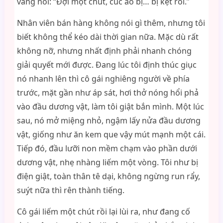
vàng nói: “Đợi một chút, cúc áo bị… bị kẹt rồi.”
Nhân viên bán hàng không nói gì thêm, nhưng tôi
biết không thể kéo dài thời gian nữa. Mặc dù rất
không nỡ, nhưng nhất định phải nhanh chóng
giải quyết mới được. Đang lúc tôi định thúc giục
nó nhanh lên thì cô gái nghiêng người về phía
trước, mặt gần như áp sát, hơi thở nóng hổi phả
vào đầu dương vật, làm tôi giật bắn mình. Một lúc
sau, nó mở miệng nhỏ, ngậm lấy nửa đầu dương
vật, giống như ăn kem que vậy mút mạnh một cái.
Tiếp đó, đầu lưỡi non mềm chạm vào phần dưới
dương vật, nhẹ nhàng liếm một vòng. Tôi như bị
điện giật, toàn thân tê dại, không ngừng run rẩy,
suýt nữa thì rên thành tiếng.
Cô gái liếm một chút rồi lại lùi ra, như đang cố