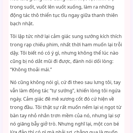
trong suốt, vuốt lên vuốt xuống, làm ra những
động tác thô thiển tục tĩu ngay giữa thanh thiên
bạch nhật.
Tôi lập tức nhớ lại cảm giác sung sướng kích thích
trong rạp chiếu phim, nhất thời ham muốn lại trỗi
dậy. Tôi biết nó có ý gì, nhưng không thể lúc nào
cũng bị nó dắt mũi đi được, đành nói dối lòng:
“Không thoải mái.”
Nó cũng không nói gì, cứ đi theo sau lưng tôi, tay
vẫn làm động tác “tự sướng”, khiến lòng tôi ngứa
ngáy. Cảm giác đê mê xương cốt đó cứ hiện về
trong đầu. Tôi thật sự rất muốn nếm lại vị ngọt từ
bàn tay nhỏ nhắn trơn mềm của nó, nhưng lại sợ
nó giăng bẫy giở trò. Nhưng nghĩ lại, một con bé
lừa đảo thì có gì mà phải sợ, chẳng qua là muốn