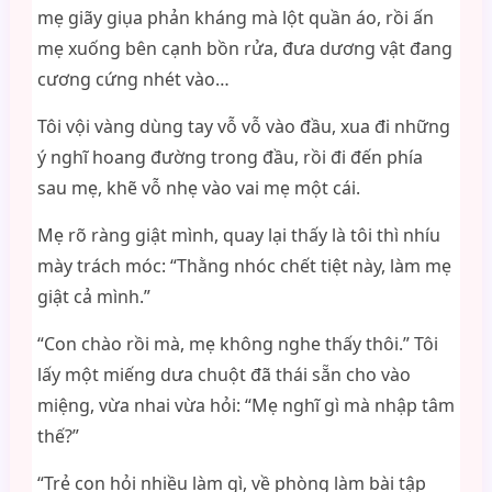
mẹ giãy giụa phản kháng mà lột quần áo, rồi ấn
mẹ xuống bên cạnh bồn rửa, đưa dương vật đang
cương cứng nhét vào…
Tôi vội vàng dùng tay vỗ vỗ vào đầu, xua đi những
ý nghĩ hoang đường trong đầu, rồi đi đến phía
sau mẹ, khẽ vỗ nhẹ vào vai mẹ một cái.
Mẹ rõ ràng giật mình, quay lại thấy là tôi thì nhíu
mày trách móc: “Thằng nhóc chết tiệt này, làm mẹ
giật cả mình.”
“Con chào rồi mà, mẹ không nghe thấy thôi.” Tôi
lấy một miếng dưa chuột đã thái sẵn cho vào
miệng, vừa nhai vừa hỏi: “Mẹ nghĩ gì mà nhập tâm
thế?”
“Trẻ con hỏi nhiều làm gì, về phòng làm bài tập