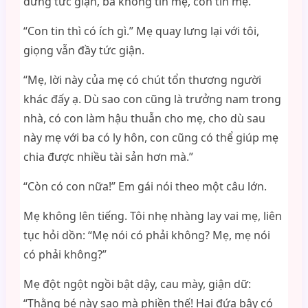
đừng tức giận, ba không tin mẹ, con tin mẹ.”
“Con tin thì có ích gì.” Mẹ quay lưng lại với tôi,
giọng vẫn đầy tức giận.
“Mẹ, lời này của mẹ có chút tổn thương người
khác đấy ạ. Dù sao con cũng là trưởng nam trong
nhà, có con làm hậu thuẫn cho mẹ, cho dù sau
này mẹ với ba có ly hôn, con cũng có thể giúp mẹ
chia được nhiều tài sản hơn mà.”
“Còn có con nữa!” Em gái nói theo một câu lớn.
Mẹ không lên tiếng. Tôi nhẹ nhàng lay vai mẹ, liên
tục hỏi dồn: “Mẹ nói có phải không? Mẹ, mẹ nói
có phải không?”
Mẹ đột ngột ngồi bật dậy, cau mày, giận dữ:
“Thằng bé này sao mà phiền thế! Hai đứa bây có