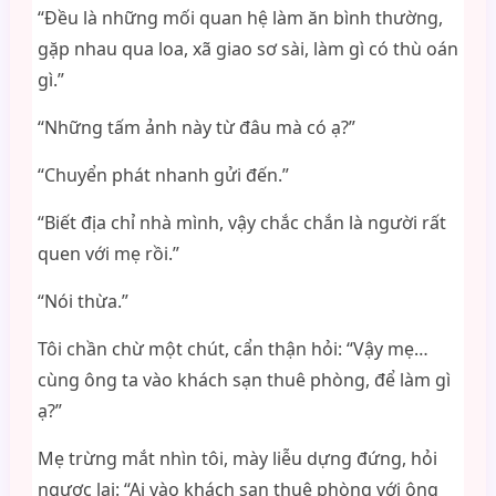
“Đều là những mối quan hệ làm ăn bình thường,
gặp nhau qua loa, xã giao sơ sài, làm gì có thù oán
gì.”
“Những tấm ảnh này từ đâu mà có ạ?”
“Chuyển phát nhanh gửi đến.”
“Biết địa chỉ nhà mình, vậy chắc chắn là người rất
quen với mẹ rồi.”
“Nói thừa.”
Tôi chần chừ một chút, cẩn thận hỏi: “Vậy mẹ…
cùng ông ta vào khách sạn thuê phòng, để làm gì
ạ?”
Mẹ trừng mắt nhìn tôi, mày liễu dựng đứng, hỏi
ngược lại: “Ai vào khách sạn thuê phòng với ông