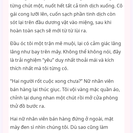
từng chút một, nuốt hết tất cả tinh dịch xuống. Cô
gái cong lưỡi lên, cuốn sạch phần tinh dịch còn
sót lại trên đầu dương vật vào miệng, sau khi
hoàn toàn sạch sẽ mới từ từ lùi ra.
Đầu óc tôi một trận mê muội, lại có cảm giác lâng
lâng như bay trên mây. Không thể không nói, đây
là trải nghiệm “yêu” duy nhất thoải mái và kích
thích nhất mà tôi từng có.
“Hai người rốt cuộc xong chưa?” Nữ nhân viên
bán hàng lại thúc giục. Tôi vội vàng mặc quần áo,
chỉnh lại dung nhan một chút rồi mở cửa phòng
thử đồ bước ra.
Hai nữ nhân viên bán hàng đứng ở ngoài, mặt
mày đen sì nhìn chúng tôi. Dù sao cũng làm