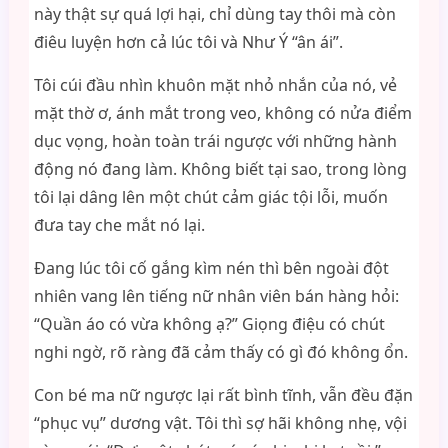
này thật sự quá lợi hại, chỉ dùng tay thôi mà còn
điêu luyện hơn cả lúc tôi và Như Ý “ân ái”.
Tôi cúi đầu nhìn khuôn mặt nhỏ nhắn của nó, vẻ
mặt thờ ơ, ánh mắt trong veo, không có nửa điểm
dục vọng, hoàn toàn trái ngược với những hành
động nó đang làm. Không biết tại sao, trong lòng
tôi lại dâng lên một chút cảm giác tội lỗi, muốn
đưa tay che mắt nó lại.
Đang lúc tôi cố gắng kìm nén thì bên ngoài đột
nhiên vang lên tiếng nữ nhân viên bán hàng hỏi:
“Quần áo có vừa không ạ?” Giọng điệu có chút
nghi ngờ, rõ ràng đã cảm thấy có gì đó không ổn.
Con bé ma nữ ngược lại rất bình tĩnh, vẫn đều đặn
“phục vụ” dương vật. Tôi thì sợ hãi không nhẹ, vội