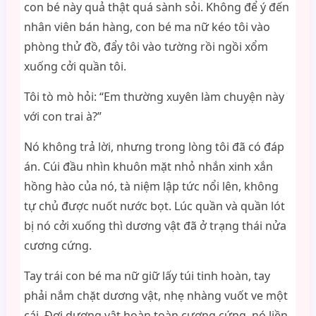
con bé này quả thật quá sành sỏi. Không để ý đến
nhân viên bán hàng, con bé ma nữ kéo tôi vào
phòng thử đồ, đẩy tôi vào tường rồi ngồi xổm
xuống cởi quần tôi.
Tôi tò mò hỏi: “Em thường xuyên làm chuyện này
với con trai à?”
Nó không trả lời, nhưng trong lòng tôi đã có đáp
án. Cúi đầu nhìn khuôn mặt nhỏ nhắn xinh xắn
hồng hào của nó, tà niệm lập tức nổi lên, không
tự chủ được nuốt nước bọt. Lúc quần và quần lót
bị nó cởi xuống thì dương vật đã ở trạng thái nửa
cương cứng.
Tay trái con bé ma nữ giữ lấy túi tinh hoàn, tay
phải nắm chặt dương vật, nhẹ nhàng vuốt ve một
cái. Đợi dương vật hoàn toàn cương cứng, nó liền