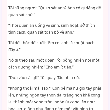
Tôi sững người: “Quan sát anh? Anh có gì đáng để
quan sát chứ.”
“Thói quen ăn uống vệ sinh, sinh hoạt, sở thích
tính cách, quan sát toàn bộ về anh.”
Tôi dở khóc dở cười: “Em coi anh là chuột bạch
đấy à.”
Nó đi theo sau một đoạn, rồi bỗng nhiên nói một
cách đương nhiên: “Cho em ít tiền.”
“Dựa vào cái gì?” Tôi quay đầu nhìn nó.
“Không thoải mái sao?” Con bé ma nữ giơ tay phải
lên, những ngón tay thon dài trắng nõn khẽ cong
lại thành một vòng tròn, ngón út cong lên như
hoa lan, giống như đang nắm một vật hình trụ