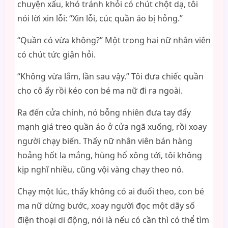
chuyện xấu, khó tránh khỏi có chút chột dạ, tôi
nói lời xin lỗi: “Xin lỗi, cúc quần áo bị hỏng.”
“Quần có vừa không?” Một trong hai nữ nhân viên
có chút tức giận hỏi.
“Không vừa lắm, lần sau vậy.” Tôi đưa chiếc quần
cho cô ấy rồi kéo con bé ma nữ đi ra ngoài.
Ra đến cửa chính, nó bỗng nhiên đưa tay đẩy
mạnh giá treo quần áo ở cửa ngã xuống, rồi xoay
người chạy biến. Thấy nữ nhân viên bán hàng
hoảng hốt la mắng, hùng hổ xông tới, tôi không
kịp nghĩ nhiều, cũng vội vàng chạy theo nó.
Chạy một lúc, thấy không có ai đuổi theo, con bé
ma nữ dừng bước, xoay người đọc một dãy số
điện thoại di động, nói là nếu có cần thì có thể tìm