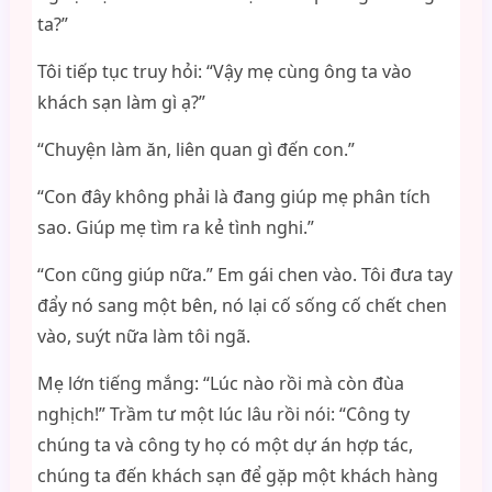
ta?”
Tôi tiếp tục truy hỏi: “Vậy mẹ cùng ông ta vào
khách sạn làm gì ạ?”
“Chuyện làm ăn, liên quan gì đến con.”
“Con đây không phải là đang giúp mẹ phân tích
sao. Giúp mẹ tìm ra kẻ tình nghi.”
“Con cũng giúp nữa.” Em gái chen vào. Tôi đưa tay
đẩy nó sang một bên, nó lại cố sống cố chết chen
vào, suýt nữa làm tôi ngã.
Mẹ lớn tiếng mắng: “Lúc nào rồi mà còn đùa
nghịch!” Trầm tư một lúc lâu rồi nói: “Công ty
chúng ta và công ty họ có một dự án hợp tác,
chúng ta đến khách sạn để gặp một khách hàng