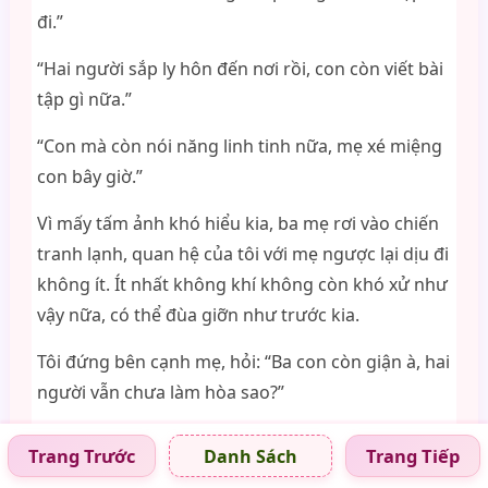
đi.”
“Hai người sắp ly hôn đến nơi rồi, con còn viết bài
tập gì nữa.”
“Con mà còn nói năng linh tinh nữa, mẹ xé miệng
con bây giờ.”
Vì mấy tấm ảnh khó hiểu kia, ba mẹ rơi vào chiến
tranh lạnh, quan hệ của tôi với mẹ ngược lại dịu đi
không ít. Ít nhất không khí không còn khó xử như
vậy nữa, có thể đùa giỡn như trước kia.
Tôi đứng bên cạnh mẹ, hỏi: “Ba con còn giận à, hai
người vẫn chưa làm hòa sao?”
Mẹ gắp đồ ăn đã thái xong vào đĩa, không thèm
Trang Trước
Trang Tiếp
Danh Sách
để ý đến tôi. Tôi tiếp tục hỏi dồn: “Hôm đó chúng