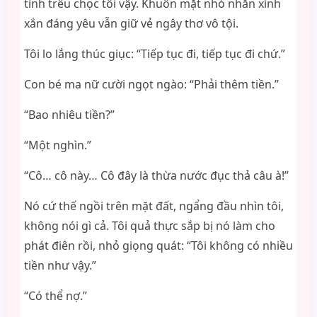
tình trêu chọc tôi vậy. Khuôn mặt nhỏ nhắn xinh
xắn đáng yêu vẫn giữ vẻ ngây thơ vô tội.
Tôi lo lắng thúc giục: “Tiếp tục đi, tiếp tục đi chứ.”
Con bé ma nữ cười ngọt ngào: “Phải thêm tiền.”
“Bao nhiêu tiền?”
“Một nghìn.”
“Cô… cô này… Cô đây là thừa nước đục thả câu à!”
Nó cứ thế ngồi trên mặt đất, ngẩng đầu nhìn tôi,
không nói gì cả. Tôi quả thực sắp bị nó làm cho
phát điên rồi, nhỏ giọng quát: “Tôi không có nhiều
tiền như vậy.”
“Có thể nợ.”