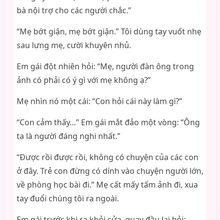
bà nội trợ cho các người chắc.”
“Mẹ bớt giận, mẹ bớt giận.” Tôi dùng tay vuốt nhẹ
sau lưng mẹ, cười khuyên nhủ.
Em gái đột nhiên hỏi: “Mẹ, người đàn ông trong
ảnh có phải có ý gì với mẹ không ạ?”
Mẹ nhìn nó một cái: “Con hỏi cái này làm gì?”
“Con cảm thấy…” Em gái mắt đảo một vòng: “Ông
ta là người đáng nghi nhất.”
“Được rồi được rồi, không có chuyện của các con
ở đây. Trẻ con đừng có dính vào chuyện người lớn,
về phòng học bài đi.” Mẹ cất mấy tấm ảnh đi, xua
tay đuổi chúng tôi ra ngoài.
Em gái trước khi ra khỏi cửa, quay đầu lại hỏi: