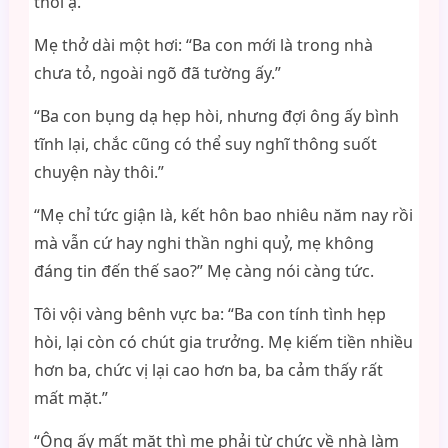
thôi ạ.”
Mẹ thở dài một hơi: “Ba con mới là trong nhà
chưa tỏ, ngoài ngõ đã tường ấy.”
“Ba con bụng dạ hẹp hòi, nhưng đợi ông ấy bình
tĩnh lại, chắc cũng có thể suy nghĩ thông suốt
chuyện này thôi.”
“Mẹ chỉ tức giận là, kết hôn bao nhiêu năm nay rồi
mà vẫn cứ hay nghi thần nghi quỷ, mẹ không
đáng tin đến thế sao?” Mẹ càng nói càng tức.
Tôi vội vàng bênh vực ba: “Ba con tính tình hẹp
hòi, lại còn có chút gia trưởng. Mẹ kiếm tiền nhiều
hơn ba, chức vị lại cao hơn ba, ba cảm thấy rất
mất mặt.”
“Ông ấy mất mặt thì mẹ phải từ chức về nhà làm