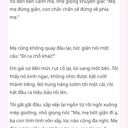
nó đến bên cạnh mẹ, nhẹ giọng khuyên giải: “Mẹ,
mẹ đừng giận, con chắc chắn sẽ đứng về phía
mẹ.”
Mẹ cũng không quay đầu lại, tức giận nói một
câu: “Đi ra chỗ khác!”
Em gái sợ đến mức rụt cổ lại, lùi sang một bên. Tôi
thấy nó kinh ngạc, không nhịn được bật cười
thành tiếng. Nó hung hăng lườm tôi một cái, rồi
hất đầu ra hiệu bảo tôi lên.
Tôi gãi gãi đầu, sắp xếp lại ngôn từ rồi ngồi xuống
mép giường, nhỏ giọng nói: “Mẹ, mẹ bớt giận đi ạ,
ba con tính tình vốn vậy, lúc nào cũng đa nghi. Mẹ