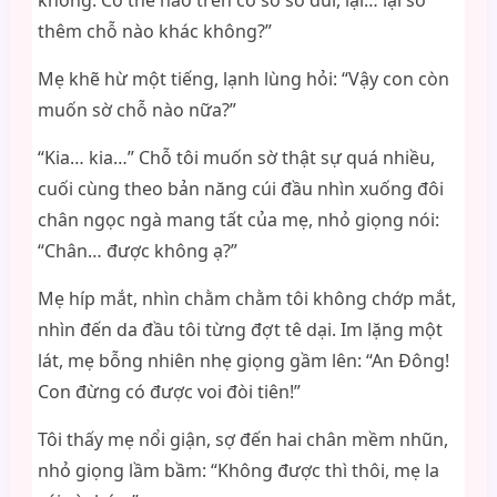
không. Có thể nào trên cơ sở sờ đùi, lại… lại sờ
thêm chỗ nào khác không?”
Mẹ khẽ hừ một tiếng, lạnh lùng hỏi: “Vậy con còn
muốn sờ chỗ nào nữa?”
“Kia… kia…” Chỗ tôi muốn sờ thật sự quá nhiều,
cuối cùng theo bản năng cúi đầu nhìn xuống đôi
chân ngọc ngà mang tất của mẹ, nhỏ giọng nói:
“Chân… được không ạ?”
Mẹ híp mắt, nhìn chằm chằm tôi không chớp mắt,
nhìn đến da đầu tôi từng đợt tê dại. Im lặng một
lát, mẹ bỗng nhiên nhẹ giọng gầm lên: “An Đông!
Con đừng có được voi đòi tiên!”
Tôi thấy mẹ nổi giận, sợ đến hai chân mềm nhũn,
nhỏ giọng lầm bầm: “Không được thì thôi, mẹ la