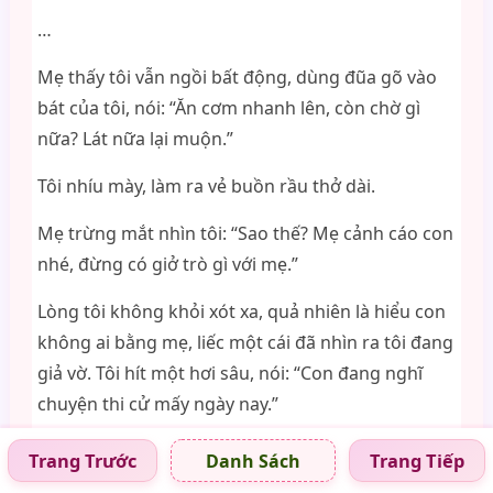
…
Mẹ thấy tôi vẫn ngồi bất động, dùng đũa gõ vào
bát của tôi, nói: “Ăn cơm nhanh lên, còn chờ gì
nữa? Lát nữa lại muộn.”
Tôi nhíu mày, làm ra vẻ buồn rầu thở dài.
Mẹ trừng mắt nhìn tôi: “Sao thế? Mẹ cảnh cáo con
nhé, đừng có giở trò gì với mẹ.”
Lòng tôi không khỏi xót xa, quả nhiên là hiểu con
không ai bằng mẹ, liếc một cái đã nhìn ra tôi đang
giả vờ. Tôi hít một hơi sâu, nói: “Con đang nghĩ
chuyện thi cử mấy ngày nay.”
Mẹ vừa nghe vậy, quả nhiên hứng thú, hỏi: “Có
Trang Trước
Trang Tiếp
Danh Sách
chuyện gì?”