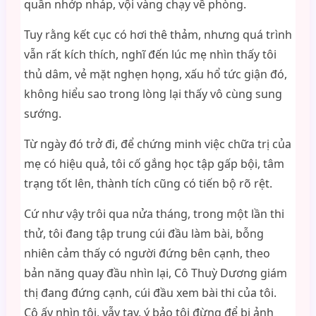
quần nhớp nháp, vội vàng chạy về phòng.
Tuy rằng kết cục có hơi thê thảm, nhưng quá trình
vẫn rất kích thích, nghĩ đến lúc mẹ nhìn thấy tôi
thủ dâm, vẻ mặt nghẹn họng, xấu hổ tức giận đó,
không hiểu sao trong lòng lại thấy vô cùng sung
sướng.
Từ ngày đó trở đi, để chứng minh việc chữa trị của
mẹ có hiệu quả, tôi cố gắng học tập gấp bội, tâm
trạng tốt lên, thành tích cũng có tiến bộ rõ rệt.
Cứ như vậy trôi qua nửa tháng, trong một lần thi
thử, tôi đang tập trung cúi đầu làm bài, bỗng
nhiên cảm thấy có người đứng bên cạnh, theo
bản năng quay đầu nhìn lại, Cô Thuỳ Dương giám
thị đang đứng cạnh, cúi đầu xem bài thi của tôi.
Cô ấy nhìn tôi, vẫy tay, ý bảo tôi đừng để bị ảnh