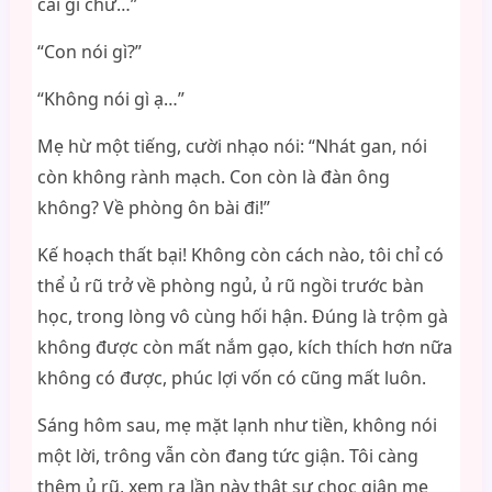
cái gì chứ…”
“Con nói gì?”
“Không nói gì ạ…”
Mẹ hừ một tiếng, cười nhạo nói: “Nhát gan, nói
còn không rành mạch. Con còn là đàn ông
không? Về phòng ôn bài đi!”
Kế hoạch thất bại! Không còn cách nào, tôi chỉ có
thể ủ rũ trở về phòng ngủ, ủ rũ ngồi trước bàn
học, trong lòng vô cùng hối hận. Đúng là trộm gà
không được còn mất nắm gạo, kích thích hơn nữa
không có được, phúc lợi vốn có cũng mất luôn.
Sáng hôm sau, mẹ mặt lạnh như tiền, không nói
một lời, trông vẫn còn đang tức giận. Tôi càng
thêm ủ rũ, xem ra lần này thật sự chọc giận mẹ