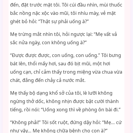
đến, đặt trước mặt tôi. Tôi cúi đầu nhìn, mùi thuốc
bắc nồng nặc xộc vào mũi, tôi nhíu mày, vẻ mặt
ghét bỏ hỏi: “Thật sự phải uống à?”
Mẹ trừng mắt nhìn tôi, hỏi ngược lại: “Mẹ vất vả
sắc nửa ngày, con không uống à?”
“Được được được, con uống, con uống.” Tôi bưng
bát lên, thổi mấy hơi, sau đó bịt mũi, một hơi
uống cạn, chỉ cảm thấy trong miệng vừa chua vừa
chát, đắng đến chảy cả nước mắt.
Mẹ thấy bộ dạng khổ sở của tôi, lè lưỡi không
ngừng thở dốc, không nhịn được bật cười thành
tiếng, rồi nói: “Uống xong thì về phòng ôn bài đi.”
“Không phải!” Tôi sốt ruột, đứng dậy hỏi: “Mẹ… cứ
như vậy… Mẹ không chữa bệnh cho con à?”