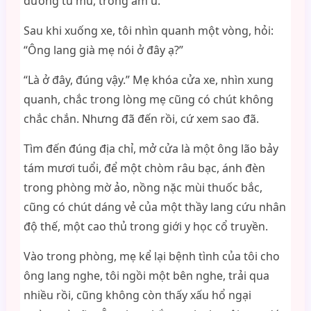
đường tù mù, trông âm u.
Sau khi xuống xe, tôi nhìn quanh một vòng, hỏi:
“Ông lang già mẹ nói ở đây ạ?”
“Là ở đây, đúng vậy.” Mẹ khóa cửa xe, nhìn xung
quanh, chắc trong lòng mẹ cũng có chút không
chắc chắn. Nhưng đã đến rồi, cứ xem sao đã.
Tìm đến đúng địa chỉ, mở cửa là một ông lão bảy
tám mươi tuổi, để một chòm râu bạc, ánh đèn
trong phòng mờ ảo, nồng nặc mùi thuốc bắc,
cũng có chút dáng vẻ của một thầy lang cứu nhân
độ thế, một cao thủ trong giới y học cổ truyền.
Vào trong phòng, mẹ kể lại bệnh tình của tôi cho
ông lang nghe, tôi ngồi một bên nghe, trải qua
nhiều rồi, cũng không còn thấy xấu hổ ngại