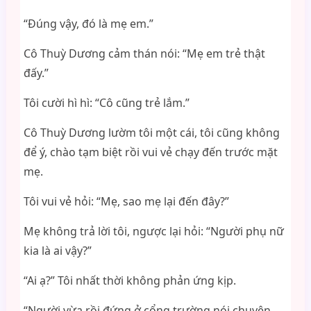
“Đúng vậy, đó là mẹ em.”
Cô Thuỳ Dương cảm thán nói: “Mẹ em trẻ thật
đấy.”
Tôi cười hì hì: “Cô cũng trẻ lắm.”
Cô Thuỳ Dương lườm tôi một cái, tôi cũng không
để ý, chào tạm biệt rồi vui vẻ chạy đến trước mặt
mẹ.
Tôi vui vẻ hỏi: “Mẹ, sao mẹ lại đến đây?”
Mẹ không trả lời tôi, ngược lại hỏi: “Người phụ nữ
kia là ai vậy?”
“Ai ạ?” Tôi nhất thời không phản ứng kịp.
“Người vừa rồi đứng ở cổng trường nói chuyện