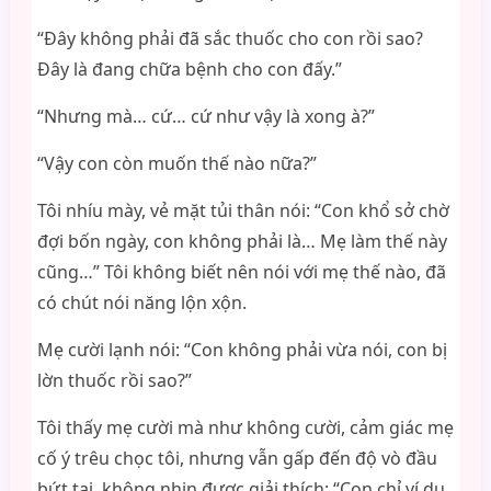
“Đây không phải đã sắc thuốc cho con rồi sao?
Đây là đang chữa bệnh cho con đấy.”
“Nhưng mà… cứ… cứ như vậy là xong à?”
“Vậy con còn muốn thế nào nữa?”
Tôi nhíu mày, vẻ mặt tủi thân nói: “Con khổ sở chờ
đợi bốn ngày, con không phải là… Mẹ làm thế này
cũng…” Tôi không biết nên nói với mẹ thế nào, đã
có chút nói năng lộn xộn.
Mẹ cười lạnh nói: “Con không phải vừa nói, con bị
lờn thuốc rồi sao?”
Tôi thấy mẹ cười mà như không cười, cảm giác mẹ
cố ý trêu chọc tôi, nhưng vẫn gấp đến độ vò đầu
bứt tai, không nhịn được giải thích: “Con chỉ ví dụ