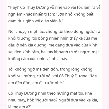
“Hầy!” Cô Thuỳ Dương vỗ nhẹ vào vai tôi, làm ra vẻ
nghiêm khắc khiển trách: “Lớn nhỏ không biết,
dám đùa giỡn với giáo viên à.”
Nói chuyện một lúc, chúng tôi theo dòng người ra
khỏi trường, tôi bỗng nhiên nhìn thấy xe của mẹ
đậu ở bên kia đường, mẹ đang dựa vào cửa kính
xe, đeo kính râm, hai tay khoanh trước ngực, mặt
không cảm xúc nhìn về phía này.
Tôi không ngờ mẹ đến đón, trong lòng không
khỏi vui mừng, cười nói với Cô Thuỳ Dương: “Mẹ
em đến đón, em đi trước nhé.”
Cô Thuỳ Dương nhìn theo hướng mắt tôi, khẽ
nhíu mày, hỏi: “Người nào? Người dựa vào xe kia,
là mẹ em à?”