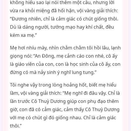
không hiểu sao lại nói thêm một câu, nhưng lời
vừa ra khỏi miệng đã hối hận, vội vàng giải thích:
“Đương nhiên, chỉ là cảm giác có chút giống thôi.
Dù là dáng người, tướng mạo hay khí chất, đều
kém xa mẹ.”
Mẹ hơi nhíu mày, nhìn chằm chằm tôi hồi lâu, lạnh
giọng nói: “An Đông, mẹ cảnh cáo con nhé, cô ấy
là giáo viên của con, con là học sinh của cô ấy, con
đừng có mà nảy sinh ý nghĩ lung tung.”
Tôi nghe vậy trong lòng hoảng hốt, biết mẹ hiểu
lầm, vội vàng giải thích: “Mẹ nghĩ đi đâu vậy. Chỉ là
lần trước Cô Thuỳ Dương giúp con phụ đạo thêm
giờ, con đã có cảm giác, cảm thấy Cô Thuỳ Dương
với mẹ có chút gì đó giống nhau. Chỉ là cảm giác
thôi.”