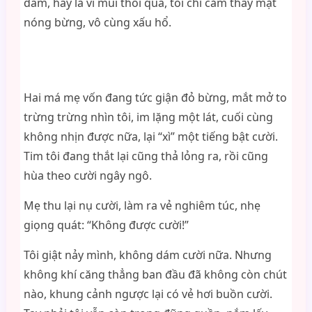
dâm, hay là vì mùi thối quá, tôi chỉ cảm thấy mặt
nóng bừng, vô cùng xấu hổ.
Hai má mẹ vốn đang tức giận đỏ bừng, mắt mở to
trừng trừng nhìn tôi, im lặng một lát, cuối cùng
không nhịn được nữa, lại “xì” một tiếng bật cười.
Tim tôi đang thắt lại cũng thả lỏng ra, rồi cũng
hùa theo cười ngây ngô.
Mẹ thu lại nụ cười, làm ra vẻ nghiêm túc, nhẹ
giọng quát: “Không được cười!”
Tôi giật nảy mình, không dám cười nữa. Nhưng
không khí căng thẳng ban đầu đã không còn chút
nào, khung cảnh ngược lại có vẻ hơi buồn cười.