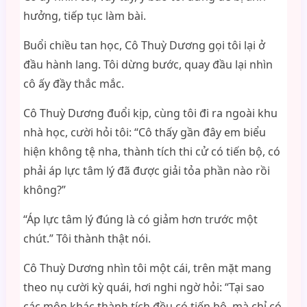
hưởng, tiếp tục làm bài.
Buổi chiều tan học, Cô Thuỳ Dương gọi tôi lại ở
đầu hành lang. Tôi dừng bước, quay đầu lại nhìn
cô ấy đầy thắc mắc.
Cô Thuỳ Dương đuổi kịp, cùng tôi đi ra ngoài khu
nhà học, cười hỏi tôi: “Cô thấy gần đây em biểu
hiện không tệ nha, thành tích thi cử có tiến bộ, có
phải áp lực tâm lý đã được giải tỏa phần nào rồi
không?”
“Áp lực tâm lý đúng là có giảm hơn trước một
chút.” Tôi thành thật nói.
Cô Thuỳ Dương nhìn tôi một cái, trên mặt mang
theo nụ cười kỳ quái, hơi nghi ngờ hỏi: “Tại sao
các môn khác thành tích đều có tiến bộ, mà chỉ có