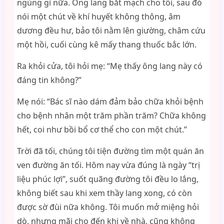
ngùng gì nữa. Ông lang bắt mạch cho tôi, sau đó
nói một chút về khí huyết không thông, âm
dương đều hư, bảo tôi nằm lên giường, châm cứu
một hồi, cuối cùng kê mấy thang thuốc bắc lớn.
Ra khỏi cửa, tôi hỏi mẹ: “Mẹ thấy ông lang này có
đáng tin không?”
Mẹ nói: “Bác sĩ nào dám đảm bảo chữa khỏi bệnh
cho bệnh nhân một trăm phần trăm? Chữa không
hết, coi như bồi bổ cơ thể cho con một chút.”
Trời đã tối, chúng tôi tiện đường tìm một quán ăn
ven đường ăn tối. Hôm nay vừa đúng là ngày “trị
liệu phúc lợi”, suốt quãng đường tôi đều lo lắng,
không biết sau khi xem thầy lang xong, có còn
được sờ đùi nữa không. Tôi muốn mở miệng hỏi
dò, nhưng mãi cho đến khi về nhà, cũng không