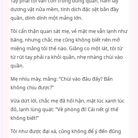
Tay phải tôi vẫn còn trong đũng quần, nắm lấy
dương vật nửa mềm, tinh dịch đặc sệt bắn đầy
quần, dính dính một mảng lớn.
Tôi cẩn thận quan sát mẹ, vẻ mặt mẹ vẫn lạnh như
băng, nhưng chắc mẹ cũng không biết nên mở
miệng mắng tôi thế nào. Giằng co một lát, tôi từ
từ rút tay phải ra khỏi quần, nhẹ nhàng chùi vào
quần.
Mẹ nhíu mày, mắng: “Chùi vào đâu đấy? Bẩn
không chịu được?”
Vừa dứt lời, chắc mẹ đã hối hận, mặt lúc xanh lúc
đỏ, lạnh lùng quát: “Về phòng đi! Cái nết gì thế
không biết!”
Tôi như được đại xá, cũng không để ý đến đũng