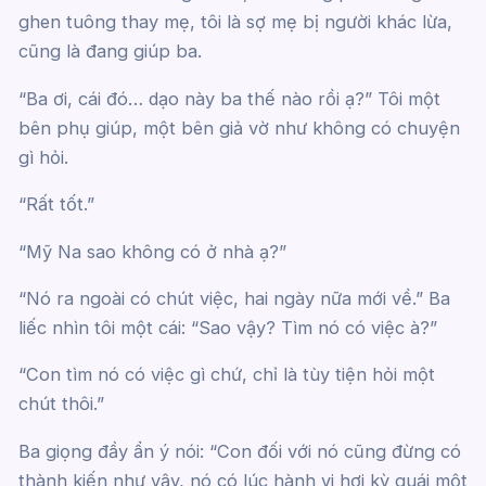
ghen tuông thay mẹ, tôi là sợ mẹ bị người khác lừa,
cũng là đang giúp ba.
“Ba ơi, cái đó… dạo này ba thế nào rồi ạ?” Tôi một
bên phụ giúp, một bên giả vờ như không có chuyện
gì hỏi.
“Rất tốt.”
“Mỹ Na sao không có ở nhà ạ?”
“Nó ra ngoài có chút việc, hai ngày nữa mới về.” Ba
liếc nhìn tôi một cái: “Sao vậy? Tìm nó có việc à?”
“Con tìm nó có việc gì chứ, chỉ là tùy tiện hỏi một
chút thôi.”
Ba giọng đầy ẩn ý nói: “Con đối với nó cũng đừng có
thành kiến như vậy, nó có lúc hành vi hơi kỳ quái một