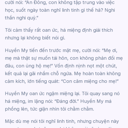
cười nói: “An Đông, con không tập trung vào việc
học, suốt ngày toàn nghĩ linh tinh gì thế hả? Nghi
thần nghi quỷ.”
Tôi cảm thấy rất oan ức, há miệng định giải thích
nhưng lại không biết nói gì.
Huyền My tiến đến trước mặt mẹ, cười nói: “Mẹ ơi,
mẹ mà thật sự muốn tái hôn, con không phản đối mẹ
đâu, con ủng hộ mẹ!” Vốn định nịnh nọt một chút,
kết quả lại gãi nhầm chỗ ngứa. Mẹ hoàn toàn không
cảm kích, lớn tiếng quát: “Con câm miệng cho mẹ!”
Huyền My oan ức ngậm miệng lại. Tôi quay sang nó
há miệng, im lặng nói: “Đáng đời.” Huyền My má
phồng lên, tức giận nhìn tôi chằm chằm.
Mặc dù mẹ nói tôi nghĩ linh tinh, nhưng chuyện này