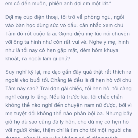
em có đến muộn, phiền anh đợi em một lát.”
Đợi mẹ cúp điện thoại, tôi trở về phòng ngủ, ngồi
vào bàn học dùng sức vò đầu, cân nhắc xem chú
Tâm đó rốt cuộc là ai. Giọng điệu mẹ lúc nói chuyện
với ông ta hình như còn rất vui vẻ. Nghe ý mẹ, hình
như là tối nay có hẹn gặp mặt, đêm hôm khuya
khoắt, ra ngoài làm gì chứ?
Suy nghĩ kỹ lại, mẹ dạo gần đây quả thật rất thích ra
ngoài vào buổi tối. Chẳng lẽ đều là đi hẹn hò với chú
Tâm này sao? Trai đơn gái chiếc, tối hẹn hò, tôi càng
nghĩ càng lo lắng. Nếu là trước kia, tôi chắc chắn
không thể nào nghĩ đến chuyện nam nữ được, bởi vì
mẹ tuyệt đối không thể nào phản bội ba. Nhưng bây
giờ họ dù sao cũng đã ly hôn, cho dù mẹ có hẹn hò
với người khác, thậm chí là tìm cho tôi một người cha