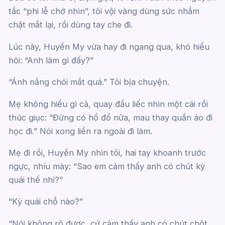
tắc “phi lễ chớ nhìn”, tôi vội vàng dùng sức nhắm
chặt mắt lại, rồi dùng tay che đi.
Lúc này, Huyền My vừa hay đi ngang qua, khó hiểu
hỏi: “Anh làm gì đấy?”
“Ánh nắng chói mắt quá.” Tôi bịa chuyện.
Mẹ không hiểu gì cả, quay đầu liếc nhìn một cái rồi
thúc giục: “Đừng có hồ đồ nữa, mau thay quần áo đi
học đi.” Nói xong liền ra ngoài đi làm.
Mẹ đi rồi, Huyền My nhìn tôi, hai tay khoanh trước
ngực, nhíu mày: “Sao em cảm thấy anh có chút kỳ
quái thế nhỉ?”
“Kỳ quái chỗ nào?”
“Nói không rõ được, cứ cảm thấy anh có chút chột