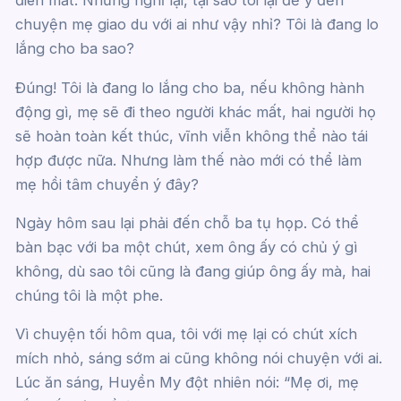
điên mất. Nhưng nghĩ lại, tại sao tôi lại để ý đến
chuyện mẹ giao du với ai như vậy nhỉ? Tôi là đang lo
lắng cho ba sao?
Đúng! Tôi là đang lo lắng cho ba, nếu không hành
động gì, mẹ sẽ đi theo người khác mất, hai người họ
sẽ hoàn toàn kết thúc, vĩnh viễn không thể nào tái
hợp được nữa. Nhưng làm thế nào mới có thể làm
mẹ hồi tâm chuyển ý đây?
Ngày hôm sau lại phải đến chỗ ba tụ họp. Có thể
bàn bạc với ba một chút, xem ông ấy có chủ ý gì
không, dù sao tôi cũng là đang giúp ông ấy mà, hai
chúng tôi là một phe.
Vì chuyện tối hôm qua, tôi với mẹ lại có chút xích
mích nhỏ, sáng sớm ai cũng không nói chuyện với ai.
Lúc ăn sáng, Huyền My đột nhiên nói: “Mẹ ơi, mẹ