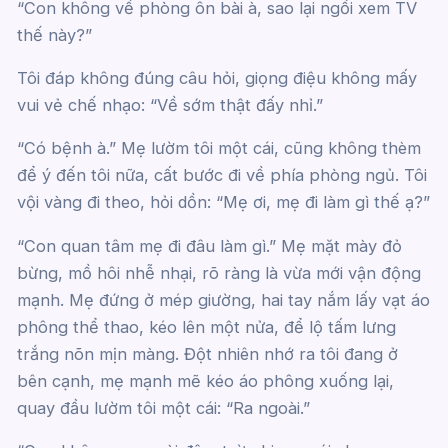
“Con không về phòng ôn bài à, sao lại ngồi xem TV
thế này?”
Tôi đáp không đúng câu hỏi, giọng điệu không mấy
vui vẻ chế nhạo: “Về sớm thật đấy nhỉ.”
“Có bệnh à.” Mẹ lườm tôi một cái, cũng không thèm
để ý đến tôi nữa, cất bước đi về phía phòng ngủ. Tôi
vội vàng đi theo, hỏi dồn: “Mẹ ơi, mẹ đi làm gì thế ạ?”
“Con quan tâm mẹ đi đâu làm gì.” Mẹ mặt mày đỏ
bừng, mồ hôi nhễ nhại, rõ ràng là vừa mới vận động
mạnh. Mẹ đứng ở mép giường, hai tay nắm lấy vạt áo
phông thể thao, kéo lên một nửa, để lộ tấm lưng
trắng nõn mịn màng. Đột nhiên nhớ ra tôi đang ở
bên cạnh, mẹ mạnh mẽ kéo áo phông xuống lại,
quay đầu lườm tôi một cái: “Ra ngoài.”