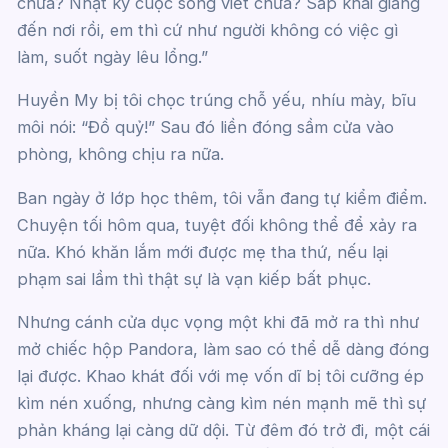
chưa? Nhật ký cuộc sống viết chưa? Sắp khai giảng
đến nơi rồi, em thì cứ như người không có việc gì
làm, suốt ngày lêu lổng.”
Huyền My bị tôi chọc trúng chỗ yếu, nhíu mày, bĩu
môi nói: “Đồ quỷ!” Sau đó liền đóng sầm cửa vào
phòng, không chịu ra nữa.
Ban ngày ở lớp học thêm, tôi vẫn đang tự kiểm điểm.
Chuyện tối hôm qua, tuyệt đối không thể để xảy ra
nữa. Khó khăn lắm mới được mẹ tha thứ, nếu lại
phạm sai lầm thì thật sự là vạn kiếp bất phục.
Nhưng cánh cửa dục vọng một khi đã mở ra thì như
mở chiếc hộp Pandora, làm sao có thể dễ dàng đóng
lại được. Khao khát đối với mẹ vốn dĩ bị tôi cưỡng ép
kìm nén xuống, nhưng càng kìm nén mạnh mẽ thì sự
phản kháng lại càng dữ dội. Từ đêm đó trở đi, một cái