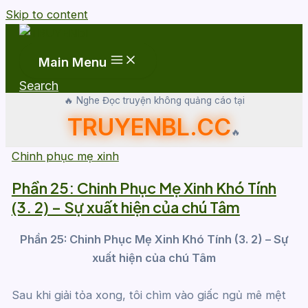
Skip to content
Main Menu
Search
🔥 Nghe Đọc truyện không quảng cáo tại
TRUYENBL.CC
🔥
Chinh phục mẹ xinh
Phần 25: Chinh Phục Mẹ Xinh Khó Tính
(3. 2) – Sự xuất hiện của chú Tâm
Phần 25: Chinh Phục Mẹ Xinh Khó Tính (3. 2) – Sự
xuất hiện của chú Tâm
Sau khi giải tỏa xong, tôi chìm vào giấc ngủ mê mệt