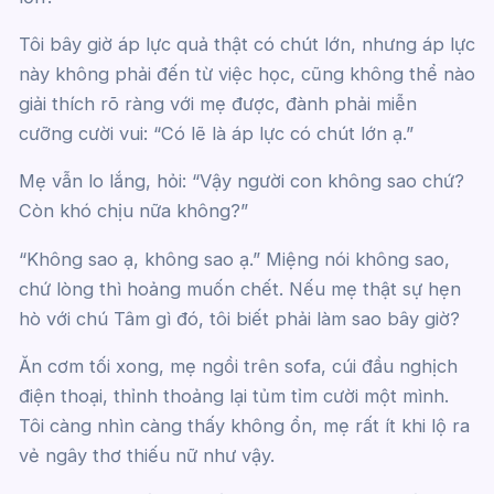
Tôi bây giờ áp lực quả thật có chút lớn, nhưng áp lực
này không phải đến từ việc học, cũng không thể nào
giải thích rõ ràng với mẹ được, đành phải miễn
cưỡng cười vui: “Có lẽ là áp lực có chút lớn ạ.”
Mẹ vẫn lo lắng, hỏi: “Vậy người con không sao chứ?
Còn khó chịu nữa không?”
“Không sao ạ, không sao ạ.” Miệng nói không sao,
chứ lòng thì hoảng muốn chết. Nếu mẹ thật sự hẹn
hò với chú Tâm gì đó, tôi biết phải làm sao bây giờ?
Ăn cơm tối xong, mẹ ngồi trên sofa, cúi đầu nghịch
điện thoại, thỉnh thoảng lại tủm tỉm cười một mình.
Tôi càng nhìn càng thấy không ổn, mẹ rất ít khi lộ ra
vẻ ngây thơ thiếu nữ như vậy.