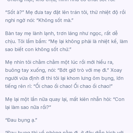
“Sốt à?” Mẹ đưa tay đặt lên trán tôi, thử nhiệt độ rồi
nghi ngờ nói: “Không sốt mà.”
Bàn tay mẹ lành lạnh, trơn láng như ngọc, rất dễ
chịu. Tôi lẩm bẩm: “Mẹ lại không phải là nhiệt kế, làm
sao biết con không sốt chứ.”
Mẹ nhìn tôi chằm chằm một lúc rồi mới hiểu ra,
buông tay xuống, nói: “Bớt giở trò với mẹ đi.” Xoay
người vừa định đi thì tôi lại khom lưng ôm bụng, lớn
tiếng rên rỉ: “Ối chao ối chao! Ối chao ối chao!”
Mẹ lại một lần nữa quay lại, mất kiên nhẫn hỏi: “Con
lại làm sao nữa rồi?”
“Đau bụng ạ.”
“Đau bụng thì về phòng nằm đi, ở đây diễn kịch với