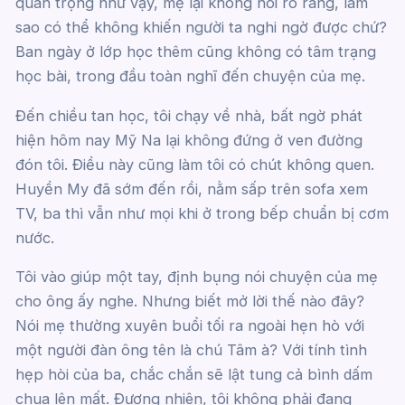
quan trọng như vậy, mẹ lại không nói rõ ràng, làm
sao có thể không khiến người ta nghi ngờ được chứ?
Ban ngày ở lớp học thêm cũng không có tâm trạng
học bài, trong đầu toàn nghĩ đến chuyện của mẹ.
Đến chiều tan học, tôi chạy về nhà, bất ngờ phát
hiện hôm nay Mỹ Na lại không đứng ở ven đường
đón tôi. Điều này cũng làm tôi có chút không quen.
Huyền My đã sớm đến rồi, nằm sấp trên sofa xem
TV, ba thì vẫn như mọi khi ở trong bếp chuẩn bị cơm
nước.
Tôi vào giúp một tay, định bụng nói chuyện của mẹ
cho ông ấy nghe. Nhưng biết mở lời thế nào đây?
Nói mẹ thường xuyên buổi tối ra ngoài hẹn hò với
một người đàn ông tên là chú Tâm à? Với tính tình
hẹp hòi của ba, chắc chắn sẽ lật tung cả bình dấm
chua lên mất. Đương nhiên, tôi không phải đang