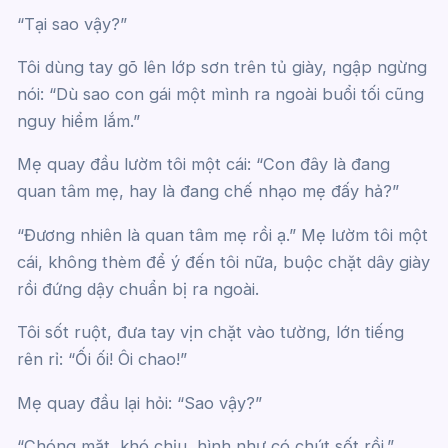
“Tại sao vậy?”
Tôi dùng tay gõ lên lớp sơn trên tủ giày, ngập ngừng
nói: “Dù sao con gái một mình ra ngoài buổi tối cũng
nguy hiểm lắm.”
Mẹ quay đầu lườm tôi một cái: “Con đây là đang
quan tâm mẹ, hay là đang chế nhạo mẹ đấy hả?”
“Đương nhiên là quan tâm mẹ rồi ạ.” Mẹ lườm tôi một
cái, không thèm để ý đến tôi nữa, buộc chặt dây giày
rồi đứng dậy chuẩn bị ra ngoài.
Tôi sốt ruột, đưa tay vịn chặt vào tường, lớn tiếng
rên rỉ: “Ối ối! Ôi chao!”
Mẹ quay đầu lại hỏi: “Sao vậy?”
“Chóng mặt, khó chịu, hình như có chút sốt rồi.”