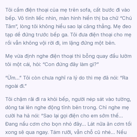
Tôi cầm điện thoại của mẹ trên sofa, cất bước đi vào
bếp. Vô tình liếc nhìn, màn hình hiển thị ba chữ “Chú
Tâm”, lòng tôi không hiểu sao lại căng thẳng. Mẹ đeo
tạp dề đứng trước bếp ga. Tôi đưa điện thoại cho mẹ
rồi vẫn không vội rời đi, im lặng đứng một bên.
Mẹ vừa định nghe điện thoại thì bỗng quay đầu lườm
tôi một cái, hỏi: “Con đứng đây làm gì?”
“Ừm…” Tôi còn chưa nghĩ ra lý do thì mẹ đã nói: “Ra
ngoài đi.”
Tôi chậm rãi đi ra khỏi bếp, người nép sát vào tường,
dỏng tai lên nghe động tĩnh bên trong. Chỉ nghe mẹ
cười ha hả nói: “Sao lại gọi điện cho em sớm thế…
Đang nấu cơm cho bọn nhỏ đây… Lát nữa ăn cơm tối
xong sẽ qua ngay. Tám rưỡi, vẫn chỗ cũ nhé… Nếu