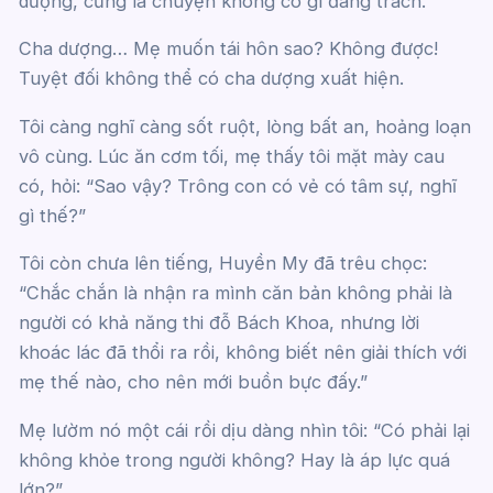
dượng, cũng là chuyện không có gì đáng trách.
Cha dượng… Mẹ muốn tái hôn sao? Không được!
Tuyệt đối không thể có cha dượng xuất hiện.
Tôi càng nghĩ càng sốt ruột, lòng bất an, hoảng loạn
vô cùng. Lúc ăn cơm tối, mẹ thấy tôi mặt mày cau
có, hỏi: “Sao vậy? Trông con có vẻ có tâm sự, nghĩ
gì thế?”
Tôi còn chưa lên tiếng, Huyền My đã trêu chọc:
“Chắc chắn là nhận ra mình căn bản không phải là
người có khả năng thi đỗ Bách Khoa, nhưng lời
khoác lác đã thổi ra rồi, không biết nên giải thích với
mẹ thế nào, cho nên mới buồn bực đấy.”
Mẹ lườm nó một cái rồi dịu dàng nhìn tôi: “Có phải lại
không khỏe trong người không? Hay là áp lực quá
lớn?”