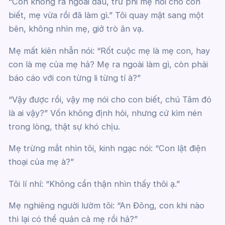
“Con không ra ngoài đâu, trừ phi mẹ nói cho con
biết, mẹ vừa rồi đã làm gì.” Tôi quay mặt sang một
bên, không nhìn mẹ, giở trò ăn vạ.
Mẹ mất kiên nhẫn nói: “Rốt cuộc mẹ là mẹ con, hay
con là mẹ của mẹ hả? Mẹ ra ngoài làm gì, còn phải
báo cáo với con từng li từng tí à?”
“Vậy được rồi, vậy mẹ nói cho con biết, chú Tâm đó
là ai vậy?” Vốn không định hỏi, nhưng cứ kìm nén
trong lòng, thật sự khó chịu.
Mẹ trừng mắt nhìn tôi, kinh ngạc nói: “Con lật điện
thoại của mẹ à?”
Tôi lí nhí: “Không cẩn thận nhìn thấy thôi ạ.”
Mẹ nghiêng người lườm tôi: “An Đông, con khi nào
thì lại có thể quản cả mẹ rồi hả?”