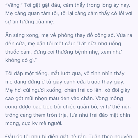
“Vâng.” Tôi gật gật đầu, cảm thấy trong lòng áy náy.
Mẹ càng quan tâm tôi, tôi lại càng cảm thấy có lỗi với
sự tin tưởng của mẹ.
Ăn sáng xong, mẹ về phòng thay đồ công sở. Vừa ra
đến cửa, mẹ dặn tôi một câu: “Lát nữa nhớ uống
thuốc cảm, đừng coi thường bệnh nhẹ, xem như
không có gì.”
Tôi đáp một tiếng, mắt lướt qua, vô tình nhìn thấy
mẹ đang đứng ở tủ giày cạnh cửa trước thay giày.
Mẹ hơi cúi người xuống, chân trái co lên, xỏ đôi giày
cao gót mũi nhọn màu đen vào chân. Vòng mông
cong được bao bọc bởi chiếc quần bó, vì tư thế nên
trông càng thêm tròn trịa, tựa như trái đào mật chín
mọng, cực kỳ mê người.
Đầu óc tôi như bị điện giật, tê rần. Tuân theo nguyên