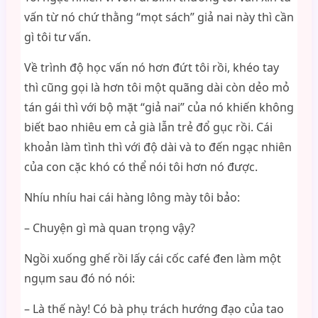
vấn từ nó chứ thằng “mọt sách” giả nai này thì cần
gì tôi tư vấn.
Về trình độ học vấn nó hơn đứt tôi rồi, khéo tay
thì cũng gọi là hơn tôi một quãng dài còn dẻo mỏ
tán gái thì với bộ mặt “giả nai” của nó khiến không
biết bao nhiêu em cả già lẫn trẻ đổ gục rồi. Cái
khoản làm tình thì với độ dài và to đến ngạc nhiên
của con cặc khó có thể nói tôi hơn nó được.
Nhíu nhíu hai cái hàng lông mày tôi bảo:
– Chuyện gì mà quan trọng vậy?
Ngồi xuống ghế rồi lấy cái cốc café đen làm một
ngụm sau đó nó nói:
– Là thế này! Có bà phụ trách hướng đạo của tao