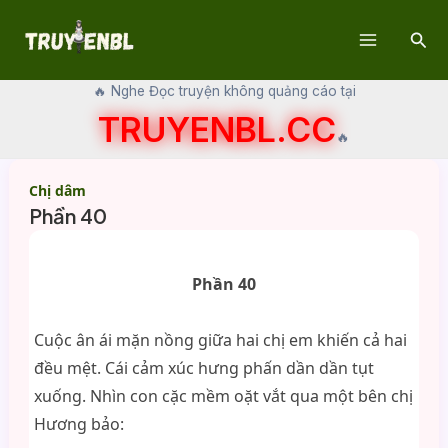
Skip
Sear
to
Main
content
🔥 Nghe Đọc truyện không quảng cáo tại
Menu
TRUYENBL.CC
🔥
Chị dâm
Phần 40
Phần 40
Cuộc ân ái mặn nồng giữa hai chị em khiến cả hai
đều mệt. Cái cảm xúc hưng phấn dần dần tụt
xuống. Nhìn con cặc mềm oặt vắt qua một bên chị
Hương bảo: