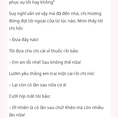
phục vụ tôi hay không”
Suy nghĩ vẩn vơ vậy mà đã đến nhà, chị Hương
đứng đợi tôi ngoài cửa từ lúc nào. Nhìn thấy tôi
chị hỏi:
– Đưa đây nào!
Tôi đưa cho chị cái vỉ thuốc rồi bảo:
– Em xin lỗi nhé! Sau không thế nữa!
Lườm yêu thằng em trai một cái rồi chị nói:
– Lại còn có lần sau nữa cơ à!
Cười híp mắt tôi bảo:
– Dĩ nhiên là có lần sau chứ! Khéo mà còn nhiều
lần nữa!