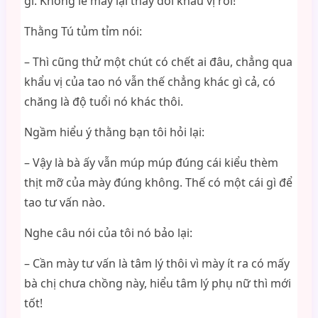
gì. Không lẽ mày lại thay đổi khẩu vị rồi!
Thằng Tú tủm tỉm nói:
– Thì cũng thử một chút có chết ai đâu, chẳng qua
khẩu vị của tao nó vẫn thế chẳng khác gì cả, có
chăng là độ tuổi nó khác thôi.
Ngầm hiểu ý thằng bạn tôi hỏi lại:
– Vậy là bà ấy vẫn múp múp đúng cái kiểu thèm
thịt mỡ của mày đúng không. Thế có một cái gì để
tao tư vấn nào.
Nghe câu nói của tôi nó bảo lại:
– Cần mày tư vấn là tâm lý thôi vì mày ít ra có mấy
bà chị chưa chồng này, hiểu tâm lý phụ nữ thì mới
tốt!