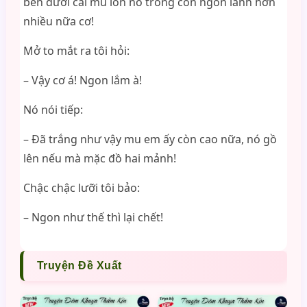
bên dưới cái mu lồn nó trông còn ngon lành hơn
nhiều nữa cơ!
Mở to mắt ra tôi hỏi:
– Vậy cơ á! Ngon lắm à!
Nó nói tiếp:
– Đã trắng như vậy mu em ấy còn cao nữa, nó gồ
lên nếu mà mặc đồ hai mảnh!
Chậc chậc lưỡi tôi bảo:
– Ngon như thế thì lại chết!
Truyện Đề Xuất