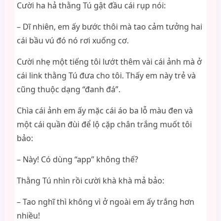
Cười ha hả thằng Tú gật đầu cái rụp nói:
– Dĩ nhiên, em ấy bước thôi mà tao cảm tưởng hai
cái bầu vú đó nó rơi xuống cơ.
Cười nhẹ một tiếng tôi lướt thêm vài cái ảnh mà ở
cái link thằng Tú đưa cho tôi. Thấy em này trẻ và
cũng thuộc dạng “đanh đá”.
Chìa cái ảnh em ấy mặc cái áo ba lỗ màu đen và
một cái quần đùi để lộ cặp chân trắng muốt tôi
bảo:
– Này! Có dùng “app” không thế?
Thằng Tú nhìn rồi cười khà khà mả bảo:
– Tao nghĩ thì không vì ở ngoài em ấy trắng hơn
nhiều!