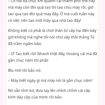
– Có hai ba chục km quanh cái thành phố thế này
mà mày còn đòi quà tao thì tao chịu mày rồi, giờ
tao qua tao đòi quà mày đây. Ờ mà cuối tuần này
có việc nên tao mời mày qua nhà tao đấy!
Không biết có phải là chơi thân từ cấp hai đến bây
giờ không mà nghe tôi nói như vậy thôi thằng Tú
đã trầm ngâm bảo:
– Ừ! Tao biết rồi! Nhanh thật đấy, thoáng cái mà đã
gần chục năm thì phải!
Bĩu môi tôi bảo nó:
– Mày biết ngày gì mà mày nói là gần chục năm!
Nó vẫn tỉnh bơ, đưa tay lên chỉnh chỉnh cái cặp
kính dày cộp của mình rồi bảo: