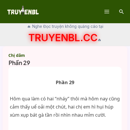
Skip
Sear
to
Main
content
🔥 Nghe Đọc truyện không quảng cáo tại
Menu
TRUYENBL.CC
🔥
Chị dâm
Phần 29
Phần 29
Hôm qua làm có hai “nháy” thôi mà hôm nay cũng
cảm thấy uể oải một chút, hai chị em hì hụi húp
xùm xụp bát gà tần rồi nhìn nhau mỉm cười.