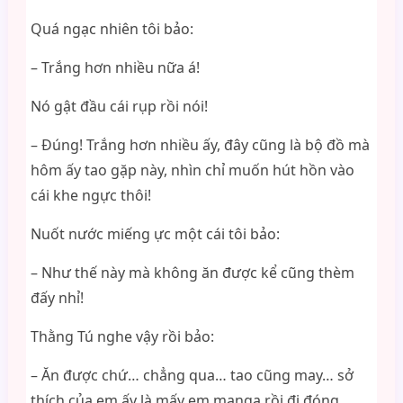
Quá ngạc nhiên tôi bảo:
– Trắng hơn nhiều nữa á!
Nó gật đầu cái rụp rồi nói!
– Đúng! Trắng hơn nhiều ấy, đây cũng là bộ đồ mà
hôm ấy tao gặp này, nhìn chỉ muốn hút hồn vào
cái khe ngực thôi!
Nuốt nước miếng ực một cái tôi bảo:
– Như thế này mà không ăn được kể cũng thèm
đấy nhỉ!
Thằng Tú nghe vậy rồi bảo:
– Ăn được chứ… chẳng qua… tao cũng may… sở
thích của em ấy là mấy em manga rồi đi đóng