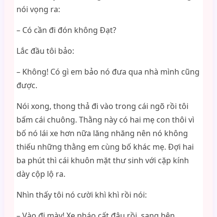
nói vọng ra:
– Có cần đi đón không Đạt?
Lắc đầu tôi bảo:
– Không! Có gì em bảo nó đưa qua nhà mình cũng
được.
Nói xong, thong thả đi vào trong cái ngõ rồi tôi
bấm cái chuông. Thằng này có hai mẹ con thôi vì
bố nó lái xe hơn nữa lăng nhăng nên nó không
thiếu những thằng em cùng bố khác mẹ. Đợi hai
ba phút thì cái khuôn mặt thư sinh với cặp kính
dày cộp lộ ra.
Nhìn thấy tôi nó cười khì khì rồi nói:
– Vào đi mày! Xe pháo cất đâu rồi, sang bên