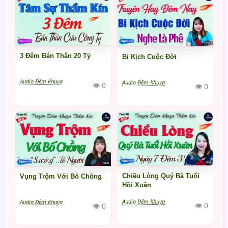
3 Đêm Bán Thân 20 Tỷ
Bi Kịch Cuộc Đời
Audio Đêm Khuya
Audio Đêm Khuya
👁 0
👁 0
Chiều Lòng Quý Bà Tuổi
Vụng Trộm Với Bố Chồng
Hồi Xuân
Audio Đêm Khuya
Audio Đêm Khuya
👁 0
👁 0