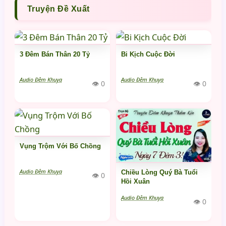
Truyện Đề Xuất
3 Đêm Bán Thân 20 Tỷ
Bi Kịch Cuộc Đời
Audio Đêm Khuya
Audio Đêm Khuya
👁 0
👁 0
Vụng Trộm Với Bố Chồng
Audio Đêm Khuya
Chiều Lòng Quý Bà Tuổi
👁 0
Hồi Xuân
Audio Đêm Khuya
👁 0