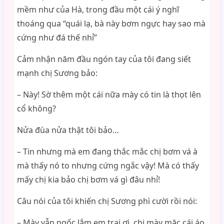
mềm như của Hà, trong đầu một cái ý nghĩ
thoáng qua “quái lạ, bà này bơm ngực hay sao mà
cứng như đá thế nhỉ”
Cảm nhận năm đầu ngón tay của tôi đang siết
mạnh chị Sương bảo:
– Này! Sờ thêm một cái nữa mày có tin là thọt lên
cổ không?
Nửa đùa nửa thật tôi bảo…
– Tin nhưng mà em đang thắc mắc chị bơm vá à
mà thấy nó to nhưng cứng ngắc vậy! Mà có thấy
mấy chị kia bảo chị bơm vá gì đâu nhỉ!
Câu nói của tôi khiến chị Sương phì cười rồi nói:
– Mày vẫn ngốc lắm em trai ơi, chị mày mặc cái áo