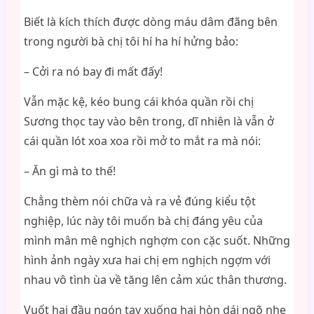
Biết là kích thích được dòng máu dâm đãng bên
trong người bà chị tôi hí ha hí hửng bảo:
– Cởi ra nó bay đi mất đấy!
Vẫn mặc kệ, kéo bung cái khóa quần rồi chị
Sương thọc tay vào bên trong, dĩ nhiên là vẫn ở
cái quần lót xoa xoa rồi mở to mắt ra mà nói:
– Ăn gì mà to thế!
Chẳng thèm nói chữa và ra vẻ đúng kiểu tột
nghiệp, lúc này tôi muốn bà chị đáng yêu của
mình mân mê nghịch nghợm con cặc suốt. Những
hình ảnh ngày xưa hai chị em nghịch ngợm với
nhau vô tình ùa về tăng lên cảm xúc thân thương.
Vuốt hai đầu ngón tay xuống hai hòn dái ngõ nhẹ