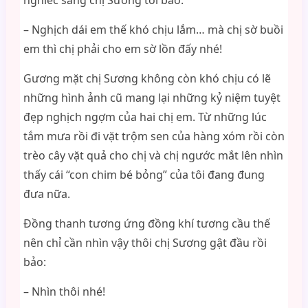
nghiếc sang chị Sương tôi bảo:
– Nghịch dái em thế khó chịu lắm… mà chị sờ buồi
em thì chị phải cho em sờ lồn đấy nhé!
Gương mặt chị Sương không còn khó chịu có lẽ
những hình ảnh cũ mang lại những kỷ niệm tuyệt
đẹp nghịch ngợm của hai chị em. Từ những lúc
tắm mưa rồi đi vặt trộm sen của hàng xóm rồi còn
trèo cây vặt quả cho chị và chị ngước mắt lên nhìn
thấy cái “con chim bé bỏng” của tôi đang đung
đưa nữa.
Đồng thanh tương ứng đồng khí tương cầu thế
nên chỉ cần nhìn vậy thôi chị Sương gật đầu rồi
bảo:
– Nhìn thôi nhé!