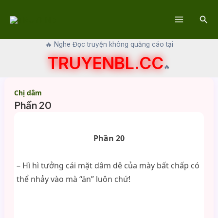
Skip
Sear
to
Main
content
🔥 Nghe Đọc truyện không quảng cáo tại
Menu
TRUYENBL.CC
🔥
Chị dâm
Phần 20
Phần 20
– Hì hì tưởng cái mặt dâm dê của mày bất chấp có
thể nhảy vào mà “ăn” luôn chứ!