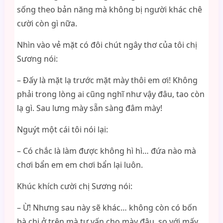
sống theo bản năng mà không bị người khác chê
cười còn gì nữa.
Nhìn vào vẻ mặt có đôi chút ngây thơ của tôi chị
Sương nói:
– Đấy là mặt lạ trước mặt mày thôi em ơi! Không
phải trong lòng ai cũng nghĩ như vậy đâu, tao còn
lạ gì. Sau lưng mày sẵn sàng đâm mày!
Nguýt một cái tôi nói lại:
– Có chắc là làm được không hì hì… đứa nào mà
chơi bẩn em em chơi bẩn lại luôn.
Khúc khích cười chị Sương nói:
– Ừ! Nhưng sau này sẽ khác… không còn có bốn
bà chị ở trên mà tư vấn cho mày đâu, so với mấy