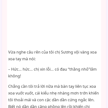
Vừa nghe câu rên của tôi chị Sương vội vàng xoa
xoa tay mà nói:
– Hức… hức… chị xin lỗi… có đau “thằng nhỏ”lắm
không!
Chẳng cần tôi trả lời nữa mà bàn tay liên tục xoa
xoa vuốt vuốt, cái kiểu nhẹ nhàng mơn trớn khiến
tôi thoải mái và con cặc dần dần cứng ngắc lên.
Biết nó dần dần căng phồng lên rồi khiến chị