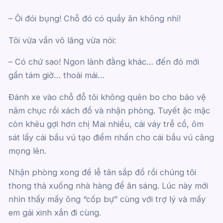
– Ôi đói bụng! Chỗ đó có quầy ăn không nhỉ!
Tôi vừa vần vô lăng vừa nói:
– Có chứ sao! Ngon lành đằng khác… đến đó mới
gần tám giờ… thoải mái…
Đánh xe vào chỗ đỗ tôi không quên bo cho bảo vệ
năm chục rồi xách đồ và nhận phòng. Tuyết ặc mặc
còn khêu gợi hơn chị Mai nhiều, cái váy trễ cổ, ôm
sát lấy cái bầu vú tạo điểm nhấn cho cái bầu vú căng
mọng lên.
Nhận phòng xong để lễ tân sắp đồ rồi chúng tôi
thong thả xuống nhà hàng để ăn sáng. Lúc này mới
nhìn thấy mấy ông “cốp bự” cùng với trợ lý và mấy
em gái xinh xắn đi cùng.