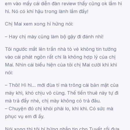
em vào mấy cái diễn đàn review thấy cũng ok lắm hì
hì. Nó có khí hậu trong lành lắm đấy!
Chị Mai xem xong hí hửng nói:
– Hay chị mày cũng làm bộ gậy đi đánh nhỉ!
Tôi ngước mắt lên trần nhà tỏ vẻ không tin tưởng
vào cái phát ngôn rất chi là không hợp lý của chị
Mai. Nhìn cái biểu hiện của tôi chị Mai cười khì khì
nói:
– Thôi! Hì hì… mới đùa tí mà trông cái bản mặt của
mày khì, khó chịu vô cùng. Thế tiền thuê này tự đi
mà trả đấy nhé, chị mày không có trả đâu.
– Chuyện đó chị khỏi phải lo, khì khì. Có sức mà
phục vụ em đi ấy.
Nói xong thì tôi hí hửng nhắn tin cho Tuyết rồi đưa