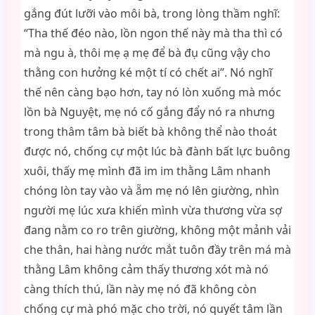
gắng đút lưỡi vào môi bà, trong lòng thầm nghĩ:
“Tha thế đéo nào, lồn ngon thế này mà tha thì có
mà ngu à, thôi mẹ ạ mẹ để bà đụ cũng vậy cho
thằng con hưởng ké một tí có chết ai”. Nó nghĩ
thế nên càng bạo hơn, tay nó lòn xuống mà móc
lồn bà Nguyệt, mẹ nó cố gắng đẩy nó ra nhưng
trong thâm tâm bà biết bà không thể nào thoát
được nó, chống cự một lúc bà đành bất lực buông
xuôi, thấy mẹ mình đã im im thằng Lâm nhanh
chóng lòn tay vào và ẵm mẹ nó lên giường, nhìn
người mẹ lúc xưa khiến mình vừa thương vừa sợ
đang nằm co ro trên giường, không một mảnh vải
che thân, hai hàng nước mắt tuôn đầy trên má mà
thằng Lâm không cảm thấy thương xót mà nó
càng thích thú, lần này mẹ nó đã không còn
chống cự mà phó mặc cho trời, nó quyết tâm lần