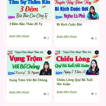
3 Đêm Bán Thân 20 Tỷ
Bi Kịch Cuộc Đời
Audio Đêm Khuya
Audio Đêm Khuya
👁 0
👁 0
Chiều Lòng Quý Bà Tuổi
Vụng Trộm Với Bố Chồng
Hồi Xuân
Audio Đêm Khuya
Audio Đêm Khuya
👁 0
👁 0