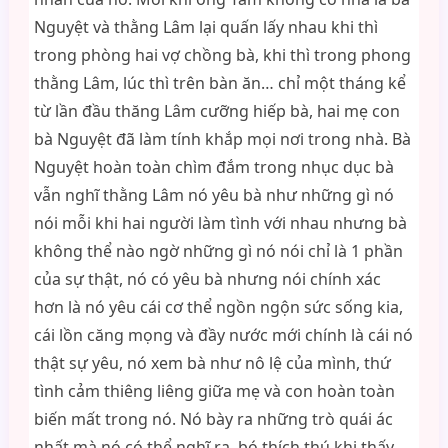
Nguyệt và thằng Lâm lại quấn lấy nhau khi thì
trong phòng hai vợ chồng bà, khi thì trong phong
thằng Lâm, lúc thì trên bàn ăn… chỉ một tháng kể
từ lần đầu thăng Lâm cưỡng hiếp bà, hai mẹ con
bà Nguyệt đã làm tính khắp mọi nơi trong nhà. Bà
Nguyệt hoàn toàn chìm đắm trong nhục dục bà
vẫn nghĩ thằng Lâm nó yêu bà như những gì nó
nói mỗi khi hai người làm tình với nhau nhưng bà
không thể nào ngờ những gì nó nói chỉ là 1 phần
của sự thật, nó có yêu bà nhưng nói chính xác
hơn là nó yêu cái cơ thể ngồn ngộn sức sống kia,
cái lồn căng mọng và đầy nước mới chính là cái nó
thật sự yêu, nó xem bà như nô lệ của mình, thứ
tình cảm thiêng liêng giữa mẹ và con hoàn toàn
biến mất trong nó. Nó bày ra những trò quái ác
nhất mà nó có thể nghĩ ra, bó thích thú khi thấy