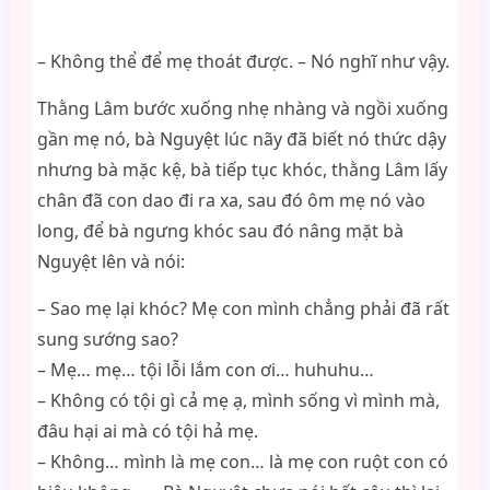
– Không thể để mẹ thoát được. – Nó nghĩ như vậy.
Thằng Lâm bước xuống nhẹ nhàng và ngồi xuống
gần mẹ nó, bà Nguyệt lúc nãy đã biết nó thức dậy
nhưng bà mặc kệ, bà tiếp tục khóc, thằng Lâm lấy
chân đã con dao đi ra xa, sau đó ôm mẹ nó vào
long, để bà ngưng khóc sau đó nâng mặt bà
Nguyệt lên và nói:
– Sao mẹ lại khóc? Mẹ con mình chẳng phải đã rất
sung sướng sao?
– Mẹ… mẹ… tội lỗi lắm con ơi… huhuhu…
– Không có tội gì cả mẹ ạ, mình sống vì mình mà,
đâu hại ai mà có tội hả mẹ.
– Không… mình là mẹ con… là mẹ con ruột con có