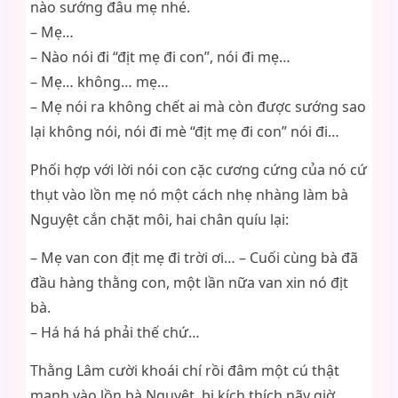
nào sướng đâu mẹ nhé.
– Mẹ…
– Nào nói đi “địt mẹ đi con”, nói đi mẹ…
– Mẹ… không… mẹ…
– Mẹ nói ra không chết ai mà còn được sướng sao
lại không nói, nói đi mè “địt mẹ đi con” nói đi…
Phối hợp với lời nói con cặc cương cứng của nó cứ
thụt vào lồn mẹ nó một cách nhẹ nhàng làm bà
Nguyệt cắn chặt môi, hai chân quíu lại:
– Mẹ van con địt mẹ đi trời ơi… – Cuối cùng bà đã
đầu hàng thằng con, một lần nữa van xin nó địt
bà.
– Há há há phải thế chứ…
Thằng Lâm cười khoái chí rồi đâm một cú thật
mạnh vào lồn bà Nguyệt, bị kích thích nãy giờ