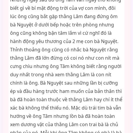
biết gì về bí mật động trời của vợ con mình, đôi
lúc ông cũng bắt gặp thằng Lâm đang đứng ôm
bà Nguyệt ở dưới bếp hoặc trên phòng nhưng
ông cũng không bận tâm lắm vì cứ nghĩ đó là
hành động yêu thương của 2 mẹ con bà Nguyệt.
Thỉnh thoảng ông cũng có nhắc bà Nguyệt rằng
thằng Lâm đã lớn đừng có coi nó như con nít mà
cưng chìu nhưng ông Tâm không biết rằng người
duy nhất trong nhà xem thằng Lâm là con nít
chính là ông. Bà Nguyệt sau những lần bị cưỡng
ép và đầu hàng trước ham muốn của bản thân thì
bà đã hoàn toàn thuộc về thằng Lâm hay chí ít thể
xác bà không thể thiếu nó. Mặc dù trái tim bà vẫn
hướng về ông Tâm nhưng lồn bà đã hoàn toàn
xem dương vật của thằng Lâm con trai bà là chủ
nhân của nó. Mỗi khi ông Tâm không có nhà là bà