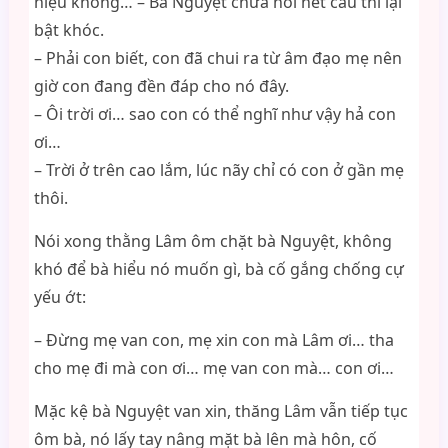
hiệu không… – Bà Nguyệt chưa nói hết câu thì lại
bật khóc.
– Phải con biết, con đã chui ra từ âm đạo mẹ nên
giờ con đang đền đáp cho nó đây.
– Ôi trời ơi… sao con có thể nghĩ như vậy hả con
ơi…
– Trời ở trên cao lắm, lúc nãy chỉ có con ở gần mẹ
thôi.
Nói xong thằng Lâm ôm chặt bà Nguyệt, không
khó để bà hiểu nó muốn gì, bà cố gắng chống cự
yếu ớt:
– Đừng mẹ van con, mẹ xin con mà Lâm ơi… tha
cho mẹ đi mà con ơi… mẹ van con mà… con ơi…
Mặc kệ bà Nguyệt van xin, thăng Lâm vẫn tiếp tục
ôm bà, nó lấy tay nâng mặt bà lên mà hôn, cố