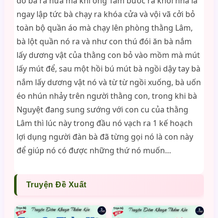
đồ bà ra nữa mà khi ông Tâm bước ra khỏi nhà là
ngay lập tức bà chạy ra khóa cửa và vội vã cởi bỏ
toàn bộ quần áo mà chạy lên phòng thằng Lâm,
bà lột quần nó ra và như con thú đói ăn bà nắm
lấy dương vật của thằng con bỏ vào mồm mà mút
lấy mút để, sau một hồi bú mút bà ngồi dậy tay bà
nắm lấy dương vật nó và từ từ ngồi xuống, bà uốn
éo nhún nhảy trên người thằng con, trong khi bà
Nguyệt đang sung sướng với con cu của thằng
Lâm thì lúc này trong đầu nó vạch ra 1 kế hoạch
lợi dụng người đàn bà đã từng gọi nó là con này
để giúp nó có được những thứ nó muốn…
Truyện Đề Xuất