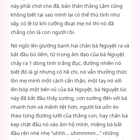
này phải chơi cho đã, bản thân thằng Lâm cũng
không biết tại sao mình lại có thể thú tính như
vậy, có lẽ từ khi cưỡng đoạt mẹ nó thì nó đã
chẳng còn là con người rồi.
Nó ngồi lên giường banh hai chân bà Nguyệt ra và
bắt đầu bú liếm, từ trong âm đạo của bà Nguyệt
chảy ra 1 dòng tinh trắng đục, đường nhiên nó
biết đó là gì nhưng có hề chi, nó vẫn thưởng thức
lồn mẹ mình một cách cẩn thận, một tay nó với
lên bóp một bên vú của bà Nguyệt, bà Nguyệt lúc
này đã bắt đầu thấy sướng, cơn sướng đến với bà
nhanh hơn và mãnh liệt hơn, người bà uốn éo
theo từng đường lưỡi của thằng con, hay chân bà
kẹp chặt đầu nó vào âm hộ mình, miệng bà bắt
đầu rên nhè nhẹ “uhhh… uhmmmm…” những