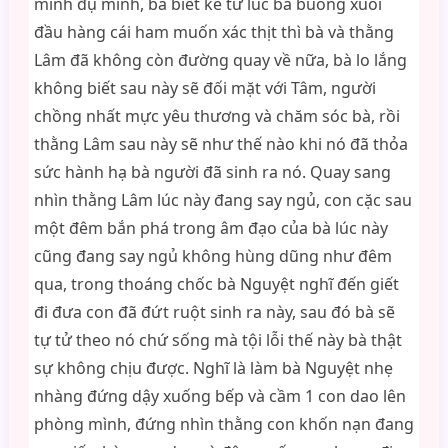
mình đụ mình, bà biết kể từ lúc bà buông xuôi
đầu hàng cái ham muốn xác thịt thì bà và thằng
Lâm đã không còn đường quay về nữa, bà lo lắng
không biết sau này sẽ đối mặt với Tâm, người
chồng nhất mực yêu thương và chăm sóc bà, rồi
thằng Lâm sau này sẽ như thế nào khi nó đã thỏa
sức hành hạ bà người đã sinh ra nó. Quay sang
nhìn thằng Lâm lúc này đang say ngủ, con cặc sau
một đêm bắn phá trong âm đạo của bà lúc này
cũng đang say ngủ không hùng dũng như đêm
qua, trong thoáng chốc bà Nguyệt nghĩ đến giết
đi đưa con đã đứt ruột sinh ra này, sau đó bà sẽ
tự tử theo nó chứ sống mà tội lỗi thế này bà thật
sự không chịu được. Nghĩ là làm bà Nguyệt nhẹ
nhàng đứng dậy xuống bếp và cầm 1 con dao lên
phòng mình, đứng nhìn thằng con khốn nạn đang