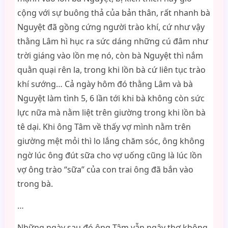
cộng với sự buông thả của bản thân, rất nhanh bà
Nguyệt đã gồng cứng người trào khí, cứ như vậy
thằng Lâm hì hục ra sức dáng những cú đâm như
trời giáng vào lồn mẹ nó, còn bà Nguyệt thì nắm
quằn quại rên la, trong khi lồn bà cứ liên tục trào
khí sướng… Cả ngày hôm đó thằng Lâm và bà
Nguyệt làm tình 5, 6 lần tới khi bà không còn sức
lực nữa mà nằm liệt trên giường trong khi lồn bà
tê dại. Khi ông Tâm về thấy vợ mình nằm trên
giường mệt mỏi thì lo lắng chăm sóc, ông không
ngờ lúc ông đút sữa cho vợ uống cũng là lúc lồn
vợ ông trào “sữa” của con trai ông đã bắn vào
trong bà.
…
Những ngày sau đó ông Tâm vẫn ngây thơ không