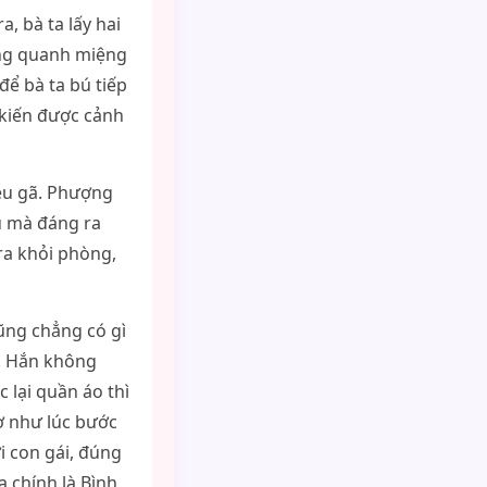
, bà ta lấy hai
ung quanh miệng
ể bà ta bú tiếp
 kiến được cảnh
iễu gã. Phượng
ú mà đáng ra
ra khỏi phòng,
ũng chẳng có gì
c. Hắn không
 lại quần áo thì
ơ như lúc bước
 con gái, đúng
 chính là Bình,