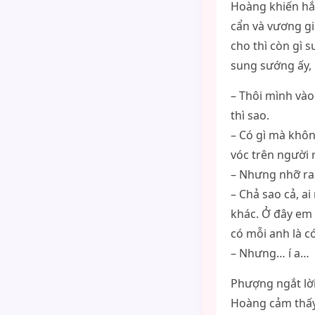
Hoàng khiến hắ
cẩn và vương gi
cho thì còn gì 
sung sướng ấy, 
– Thôi mình vào
thì sao.
– Có gì mà khôn
vóc trên người 
– Nhưng nhỡ ra 
– Chả sao cả, a
khác. Ở đây em l
có mỗi anh là có
– Nhưng… í a…
Phượng ngắt lời
Hoàng cảm thấy 