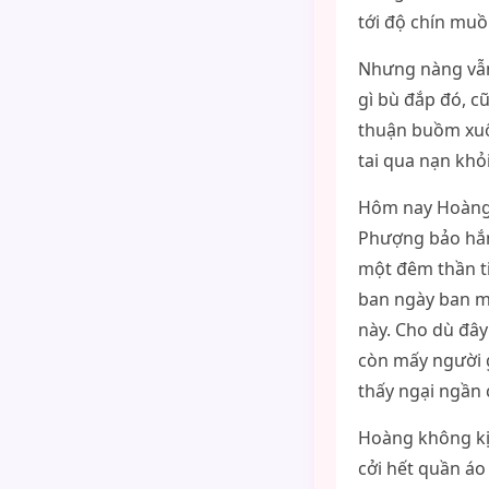
tới độ chín muồ
Nhưng nàng vẫn 
gì bù đắp đó, c
thuận buồm xuôi
tai qua nạn khỏ
Hôm nay Hoàng đ
Phượng bảo hắn
một đêm thần ti
ban ngày ban m
này. Cho dù đây
còn mấy người g
thấy ngại ngần 
Hoàng không kị
cởi hết quần áo