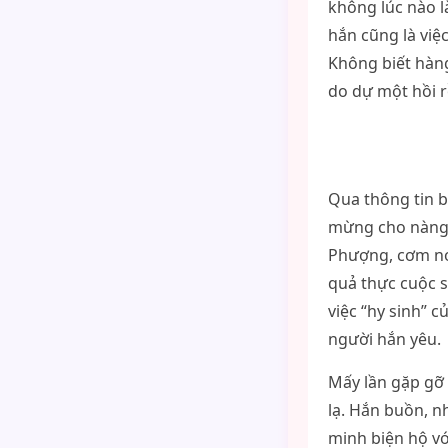
không lúc nào l
hắn cũng là việ
Không biết hàn
do dự một hồi r
Qua thông tin b
mừng cho nàng b
Phượng, cơm no 
quả thực cuộc s
việc “hy sinh” 
người hắn yêu.
Mấy lần gặp gỡ 
lạ. Hắn buồn, n
minh biện hộ vớ