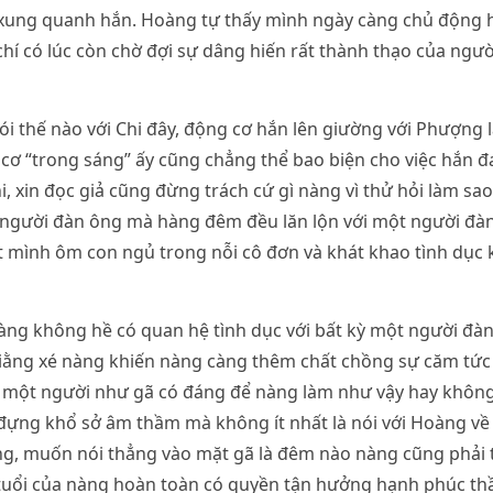
xung quanh hắn. Hoàng tự thấy mình ngày càng chủ động 
chí có lúc còn chờ đợi sự dâng hiến rất thành thạo của ngư
nói thế nào với Chi đây, động cơ hắn lên giường với Phượng 
g cơ “trong sáng” ấy cũng chẳng thể bao biện cho việc hắn 
hi, xin đọc giả cũng đừng trách cứ gì nàng vì thử hỏi làm sa
người đàn ông mà hàng đêm đều lăn lộn với một người đàn
 mình ôm con ngủ trong nỗi cô đơn và khát khao tình dục 
ng không hề có quan hệ tình dục với bất kỳ một người đàn
iằng xé nàng khiến nàng càng thêm chất chồng sự căm tức 
i một người như gã có đáng để nàng làm như vậy hay không,
đựng khổ sở âm thầm mà không ít nhất là nói với Hoàng về
, muốn nói thẳng vào mặt gã là đêm nào nàng cũng phải 
 tuổi của nàng hoàn toàn có quyền tận hưởng hạnh phúc th