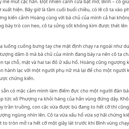
y mê mút cặc hắn. Đột nhiên cánh cửa bật mở, Bình – cô giú
xuất hiện. Bây giờ là tầm cuối buổi chiều, có lẽ cô ta vào 
ứng kiến cảnh Hoàng cùng với bà chủ của mình cả hai khô
ng bày trò con heo, cô ta sửng sốt không kìm được thét lên
ta luống cuống bưng tay che mặt định chạy ra ngoài như 
h tượng dâm ô mà bà chủ của mình đang bày ra nên cô ta c
ên tại chỗ, mặt và hai tai đỏ ử xấu hổ. Hoàng cũng ngượng
n hành lạc với một người phụ nữ mà lại để cho một người kh
ược chứng kiến.
i sẵn có mặc cảm mình làm điếm đực cho một người đàn bà
ập tức xô Phượng ra khỏi háng của hắn vùng đứng dậy. Kh
y trần truồng, con cặc vừa được bú đang to hết cỡ thì cũng 
ợng ngùng nhìn lên. Cô ta vừa xấu hổ vừa sợ hãi chứng ki
t to tròn mở ra hết cỡ một giây lát trước khi Bình vùng chạ