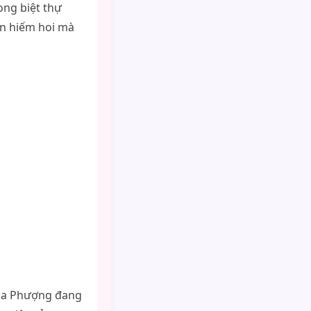
ong biệt thự
lần hiếm hoi mà
của Phượng đang