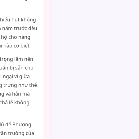
thiếu hụt không
ửa năm trước đều
ù hộ cho nàng
i nào có biết.
 trọng lắm nên
uẩn bị sẵn cho
 ngại vì giữa
g trưng như thế
àng và hắn mà
 chả lẽ không
 đủ để Phượng
trần truồng của