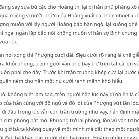
ang say sưa bú cặc cho Hoàng thì lại bị hắn phũ phàng xô ra
 qua miệng vì nước nhờn của Hoàng xuất ra nhoe nhoét x
ng muốn với lấy người Hoàng bảo hắn ngồi lại xuống ghế đ
ì ngại ngần lắp bắp nói không muốn vì hắn sợ Bình chứng
vừa rồi.
n nói xong thì Phượng cười dài, điệu cười rõ ràng là chế g
a khỏi phòng, trên người vẫn phô bày trơ trẽn tất cả lồn v
luôn phải che đậy. Trước khi trần truồng khép cửa lại bước 
uên ném cho hắn một nụ cười ranh mãnh khó hiểu.
i không biết làm sao, trên người hắn lúc này dĩ nhiên là c
o của hắn cùng với đồ ngủ và đồ lót của Phượng vứt lăn ló
đi đâu trong lúc vẫn còn trần truồng như vậy, hắn định mặc
h cửa phòng bật mở. Phượng trở lại phòng, lồn vú vẫn tơ h
u giờ bà ta không quay về một mình mà dắt theo một người
i đàn bà khác trạc mười chín hai mươi. Hoàng nhận ngay ra