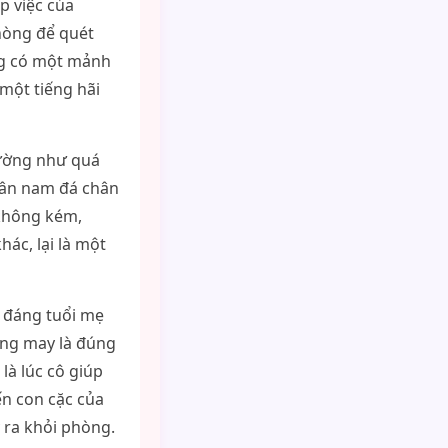
p việc của
phòng để quét
ng có một mảnh
 một tiếng hãi
dường như quá
hân nam đá chân
 không kém,
ác, lại là một
 đáng tuổi mẹ
ông may là đúng
là lúc cô giúp
ến con cặc của
y ra khỏi phòng.