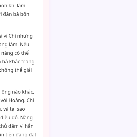
hơn khi làm
ời đàn bà bốn
là vì Chi nhưng
đang làm. Nếu
o nàng có thể
 bà khác trong
không thể giải
 ông nào khác,
với Hoàng. Chi
 và tại sao
 điều đó. Nàng
thủ dâm vì hắn
ần tiên đang đạt