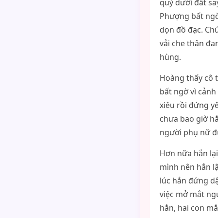
quỳ dưới đất sa
Phượng bất ngờ 
dọn đồ đạc. Ch
vải che thân đa
hùng.
Hoàng thấy cô 
bất ngờ vì cản
xiêu rồi đứng y
chưa bao giờ hắ
người phụ nữ đ
Hơn nữa hắn lạ
mình nên hắn l
lúc hắn đứng dậ
việc mở mắt ngư
hắn, hai con mắ