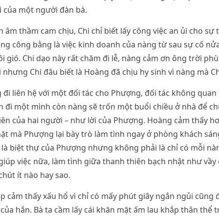
i của một người đàn bà.
âm thầm cam chịu, Chi chỉ biết lấy công việc an ủi cho sự 
ũng công bằng là việc kinh doanh của nàng từ sau sự cố n
 gió. Chi dạo này rất chăm đi lễ, nàng cảm ơn ông trời ph
i nhưng Chi đâu biết là Hoàng đã chịu hy sinh vì nàng mà Ch
i liên hệ với một đối tác cho Phượng, đối tác không quan
 đi một mình còn nàng sẽ trốn một buổi chiều ở nhà để ch
ên của hai người – như lời của Phượng. Hoàng cảm thấy hơi
ặt mà Phượng lại bày trò làm tình ngay ở phòng khách sán
 là biệt thự của Phượng nhưng không phải là chỉ có mỗi n
iúp việc nữa, làm tình giữa thanh thiên bạch nhật như vầy
chút ít nào hay sao.
p cảm thấy xấu hổ vì chỉ có mấy phút giây ngắn ngủi cũng
 của hắn. Bà ta cầm lấy cái khăn mặt ấm lau khắp thân thể 