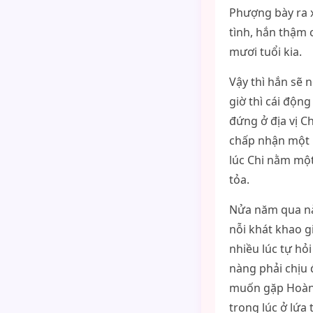
Phượng bày ra 
tình, hắn thậm 
mươi tuổi kia.
Vậy thì hắn sẽ 
giờ thì cái độn
đứng ở địa vị C
chấp nhận một 
lúc Chi nằm một
tỏa.
Nửa năm qua nà
nỗi khát khao g
nhiều lúc tự hỏ
nàng phải chịu 
muốn gặp Hoàng
trong lúc ở lứa