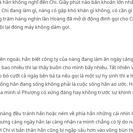
à hắn không nghĩ đến Chi. Giây phút nào băn khoăn lớn nh
c Chi đang làm gì, nàng có gặp khó khăn gì không, có cần g
g trăm hàng nghìn lần Hoàng đã mở di động định gọi cho 
ồi lại đóng máy không dám gọi.
ên ngoài, hắn biết công ty của nàng đang làm ăn ngày càng
ao nhiêu thì lại thấy buồn cho mình bấy nhiêu. Tất nhiên 
bò cưỡi cả ngày bên bà ta nếu gọi là một sự hy sinh thì e
ống hắn đang sống không phải là cuộc sống hắn ao ước. Hắ
của mình vì Phượng có xứng đáng hay không trước sự khinh 
nàng đều tránh hắn hoặc ném về phía hắn những cái nhìn l
hưng càng ngày hắn lại càng nhận ra mình chẳng có lý do 
i Chi vì bản thân hắn cũng bị ngập sâu hơn vào vũng bùn t