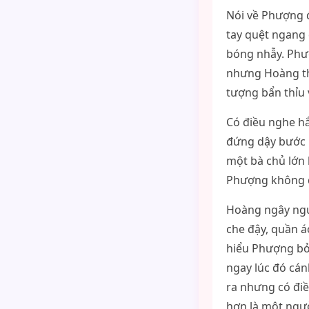
Nói về Phượng đ
tay quệt ngang
bóng nhẫy. Phượ
nhưng Hoàng th
tượng bẩn thỉu 
Có điều nghe hắ
đứng dậy bước r
một bà chủ lớn 
Phượng không q
Hoàng ngây ngườ
che đậy, quần á
hiểu Phượng bỏ 
ngay lúc đó cán
ra nhưng có điề
hơn là một ngườ