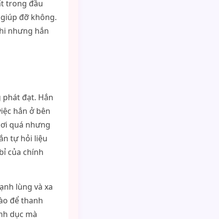
ất trong đầu
ì giúp đỡ không.
Chi nhưng hắn
 phát đạt. Hắn
việc hắn ở bên
 hơi quá nhưng
n tự hỏi liệu
bỉ của chính
ạnh lùng và xa
nào để thanh
ình dục mà