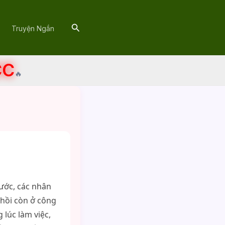
Search
Truyện Ngắn
CC
🔥
rước, các nhân
i hồi còn ở công
 lúc làm việc,