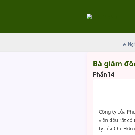
Skip
to
content
🔥 Ng
Bà giám đốc
Phần 14
Công ty của Phư
viên đều rất có 
ty của Chi. Hơn