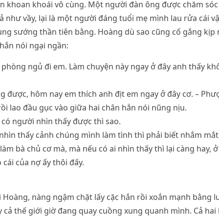
n khoan khoái vô cùng. Một người đàn ông được chăm sóc
ả như vầy, lại là một người đáng tuổi mẹ mình lau rửa cái v
sung sướng thần tiên bằng. Hoàng dù sao cũng cố gắng kịp
hắn nói ngại ngần:
 phòng ngủ đi em. Làm chuyện này ngay ở đây anh thấy khô
g được, hôm nay em thích anh địt em ngay ở đây cơ. – Phượ
rồi lao đầu gục vào giữa hai chân hắn nói nũng nịu.
có người nhìn thấy được thì sao.
i nhìn thấy cảnh chúng mình làm tình thì phải biết nhắm mắt 
àm bà chủ cơ mà, mà nếu có ai nhìn thấy thì lại càng hay, ở
 cái của nợ ấy thôi đấy.
 Hoàng, nàng ngậm chặt lấy cặc hắn rồi xoắn mạnh bằng lư
cả thế giới giờ đang quay cuồng xung quanh mình. Cả hai 